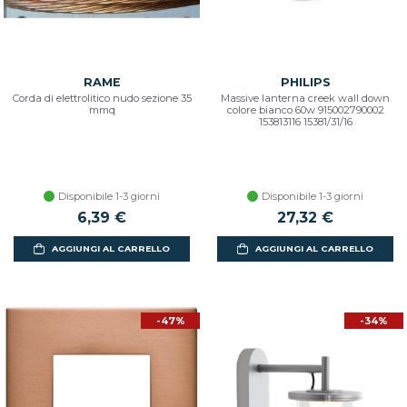
RAME
PHILIPS
Corda di elettrolitico nudo sezione 35
Massive lanterna creek wall down
mmq
colore bianco 60w 915002790002
153813116 15381/31/16
Disponibile 1-3 giorni
Disponibile 1-3 giorni
6,39 €
27,32 €
AGGIUNGI AL CARRELLO
AGGIUNGI AL CARRELLO
-47%
-34%