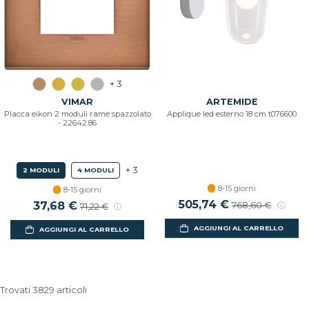
+ 3
VIMAR
ARTEMIDE
Placca eikon 2 moduli rame spazzolato
Applique led esterno 18 cm t076600
- 22642.86
+ 3
2 MODULI
4 MODULI
8-15 giorni
8-15 giorni
Prezzo scontato
505,74 €
Prezzo di listin
Prezzo scontato
37,68 €
Prezzo di listino
768,60 €
71,22 €
AGGIUNGI AL CARRELLO
AGGIUNGI AL CARRELLO
Trovati 3829 articoli