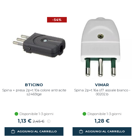
-54%
BTICINO
VIMAR
Spina + presa 2p+t 10a colore antracite
Spina 2p+t 16a s17 assiale bianco -
s2465tge
00202.b
Disponibile 1-3 giorni
Disponibile 1-3 giorni
Prezzo scontato
1,13 €
Prezzo di listino
1,28 €
2,45 €
AGGIUNGI AL CARRELLO
AGGIUNGI AL CARRELLO