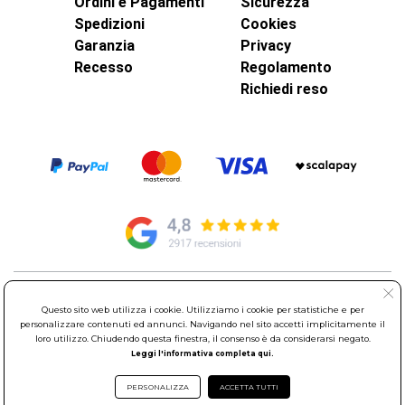
Ordini e Pagamenti
Sicurezza
Spedizioni
Cookies
Garanzia
Privacy
Recesso
Regolamento
Richiedi reso
© Elettroservice Spa - Sede Legale: Via Leonardo da Vinci, 40 -
Questo sito web utilizza i cookie. Utilizziamo i cookie per statistiche e per
00015 Monterotondo Scalo (RM)
personalizzare contenuti ed annunci. Navigando nel sito accetti implicitamente il
Partita Iva: 01586761007 - Codice Fiscale: 06634500588 Capitale
loro utilizzo. Chiudendo questa finestra, il consenso è da considerarsi negato.
Sociale 1.600.000,00 Euro i.v. Iscritto al Registro delle Imprese di
Leggi l'informativa completa qui.
Roma REA: RM-535144
Sede Operativa: Via Leonardo da Vinci, 40 - 00015 Monterotondo
PERSONALIZZA
ACCETTA TUTTI
Scalo (RM) - Telefono:
06.90095358