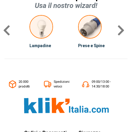
Usa il nostro wizard!
Lampadine
Prese e Spine
C
20.000
Spedizioni
09:00/13:00 -
prodotti
veloci
14:30/18:00