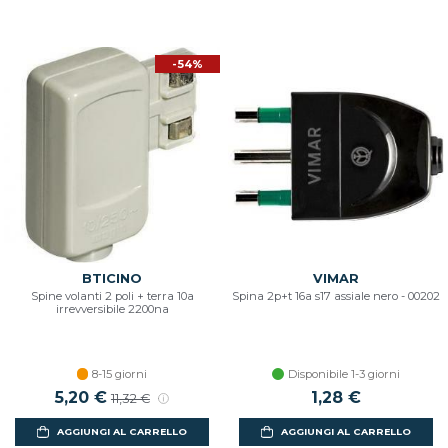
-54%
BTICINO
VIMAR
Spine volanti 2 poli + terra 10a
Spina 2p+t 16a s17 assiale nero - 00202
irrevversibile 2200na
8-15 giorni
Disponibile 1-3 giorni
Prezzo scontato
5,20 €
Prezzo di listino
1,28 €
11,32 €
AGGIUNGI AL CARRELLO
AGGIUNGI AL CARRELLO