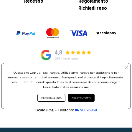
Recesso
Regolamento
Richiedi reso
Questo sito web utilizza i cookie. Utilizziamo i cookie per statistiche e per
© Elettroservice Spa - Sede Legale: Via Leonardo da Vinci, 40 -
personalizzare contenuti ed annunci. Navigando nel sito accetti implicitamente il
00015 Monterotondo Scalo (RM)
loro utilizzo. Chiudendo questa finestra, il consenso è da considerarsi negato.
Leggi l'informativa completa qui.
Partita Iva: 01586761007 - Codice Fiscale: 06634500588 Capitale
Sociale 1.600.000,00 Euro i.v. Iscritto al Registro delle Imprese di
PERSONALIZZA
ACCETTA TUTTI
Roma REA: RM-535144
Sede Operativa: Via Leonardo da Vinci, 40 - 00015 Monterotondo
Scalo (RM) - Telefono:
06.90095358