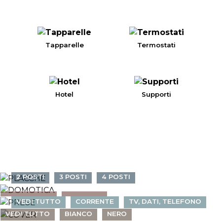
Tapparelle
Termostati
Hotel
Supporti
PLACCHE
DOMOTICA
2 POSTI
3 POSTI
4 POSTI
PRESE
COVER
6 POSTI
STARTER KIT
GATEWAY
VEDI TUTTO
CORRENTE
TV, DATI, TELEFONO
COMANDI
VEDI TUTTO
BIANCO
NERO
USB