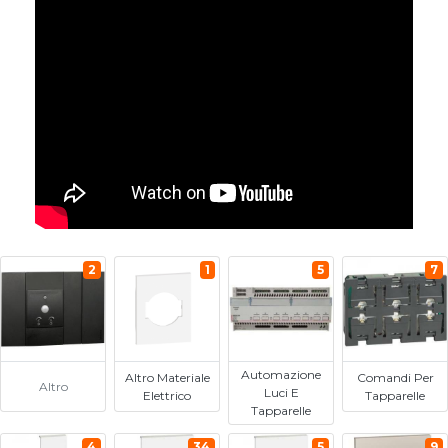
2
1
5
7
Automazione
Altro Materiale
Comandi Per
Altro
Luci E
Elettrico
Tapparelle
Tapparelle
4
34
5
9