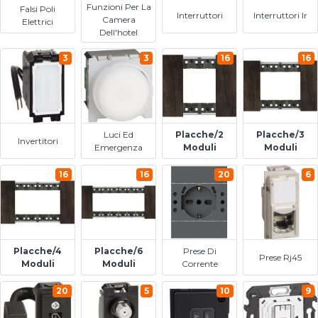
Funzioni Per La
Falsi Poli
Interruttori
Interruttori Ir
Camera
Elettrici
Dell'hotel
3
3
16
16
Luci Ed
Placche/2
Placche/3
Invertitori
Emergenza
Moduli
Moduli
16
16
20
6
Placche/4
Placche/6
Prese Di
Prese Rj45
Moduli
Moduli
Corrente
20
5
10
9