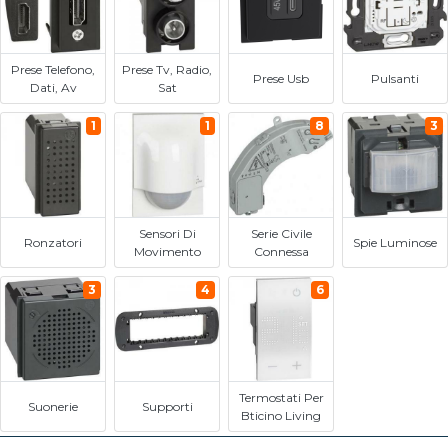
Prese Telefono,
Prese Tv, Radio,
Prese Usb
Pulsanti
Dati, Av
Sat
1
1
8
3
Sensori Di
Serie Civile
Ronzatori
Spie Luminose
Movimento
Connessa
3
4
6
Termostati Per
Suonerie
Supporti
Bticino Living