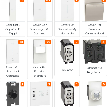
Copritasti,
Cover Con
Cover Per
Cover Per
Coprifori E
Simbologia Per
Dispositivi My
Funzioni
Tappi
Comandi
Home Up
Camere Hotel
18
79
2
4
Cover Per
Cover Per
Dimmer O
Deviatori
Funzioni
Funzioni
Regolatori
Connesse
Standard
1
7
5
6