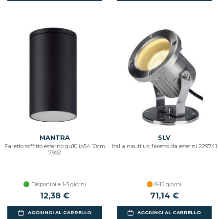
MANTRA
SLV
Faretto soffitto esterno gu10 ip54 10cm
Italia nautilus, faretto da esterni 229741
7902
Disponibile 1-3 giorni
8-15 giorni
12,38 €
71,14 €
AGGIUNGI AL CARRELLO
AGGIUNGI AL CARRELLO