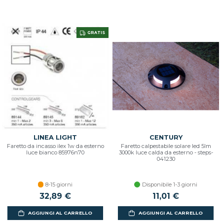
GRATIS
LINEA LIGHT
CENTURY
Faretto da incasso ilex 1w da esterno
Faretto calpestabile solare led 5lm
luce bianco 85976n70
3000k luce calda da esterno - steps-
041230
8-15 giorni
Disponibile 1-3 giorni
32,89 €
11,01 €
AGGIUNGI AL CARRELLO
AGGIUNGI AL CARRELLO