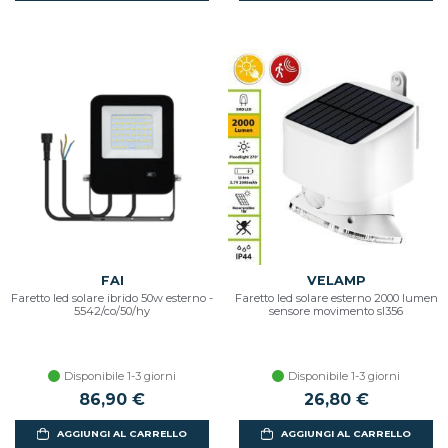
FAI
VELAMP
Faretto led solare ibrido 50w esterno -
Faretto led solare esterno 2000 lumen
5542/co/50/hy
sensore movimento sl356
Disponibile 1-3 giorni
Disponibile 1-3 giorni
86,90 €
26,80 €
AGGIUNGI AL CARRELLO
AGGIUNGI AL CARRELLO