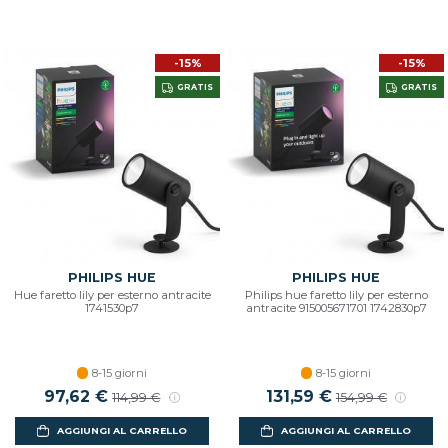
-15%
-15%
GRATIS
GRATIS
PHILIPS HUE
PHILIPS HUE
Hue faretto lily per esterno antracite
Philips hue faretto lily per esterno
1741530p7
antracite 915005671701 1742830p7
8-15 giorni
8-15 giorni
Prezzo scontato
97,62 €
Prezzo di listino
Prezzo scontato
131,59 €
Prezzo di listino
114,99 €
154,99 €
AGGIUNGI AL CARRELLO
AGGIUNGI AL CARRELLO