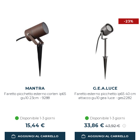
-23%
MANTRA
G.E.A.LUCE
Faretto picchetto esterno corten ip65
Faretto esterno picchetto ip65 40 cm
gu10 23cm - 9288
attacco gu10 gea luce - ges2282
Disponibile 1-3 giorni
Disponibile 1-3 giorni
15,44 €
Prezzo scontato
33,86 €
Prezzo di listin
43,92 €
AGGIUNGI AL CARRELLO
AGGIUNGI AL CARRELLO