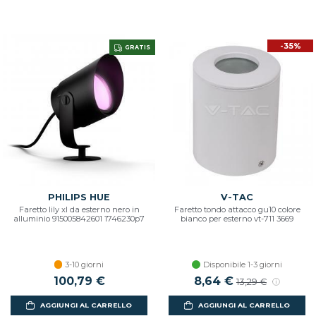
-35%
GRATIS
PHILIPS HUE
V-TAC
Faretto lily xl da esterno nero in
Faretto tondo attacco gu10 colore
alluminio 915005842601 1746230p7
bianco per esterno vt-711 3669
3-10 giorni
Disponibile 1-3 giorni
100,79 €
Prezzo scontato
8,64 €
Prezzo di listino
13,29 €
AGGIUNGI AL CARRELLO
AGGIUNGI AL CARRELLO