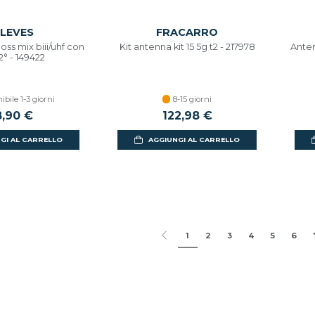
LEVES
FRACARRO
ss mix biii/uhf con
Kit antenna kit 15 5g t2 - 217978
Anten
 2° - 149422
ibile 1-3 giorni
8-15 giorni
,90 €
122,98 €
GI AL CARRELLO
AGGIUNGI AL CARRELLO
1
2
3
4
5
6