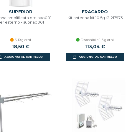
SUPERIOR
FRACARRO
nna amplificata pro nao001
Kit antenna kit 10 5g t2-217975
er esterno - supnao001
3-10 giorni
Disponibile 1-3 giorni
18,50 €
113,04 €
AGGIUNGI AL CARRELLO
AGGIUNGI AL CARRELLO