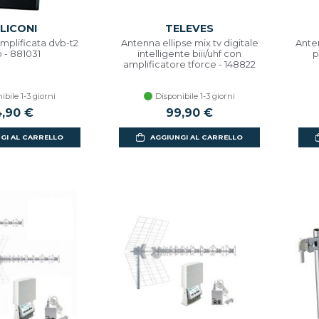
LICONI
TELEVES
mplificata dvb-t2
Antenna ellipse mix tv digitale
Ante
 - 881031
intelligente biii/uhf con
p
amplificatore tforce - 148822
ibile 1-3 giorni
Disponibile 1-3 giorni
,90 €
99,90 €
GI AL CARRELLO
AGGIUNGI AL CARRELLO