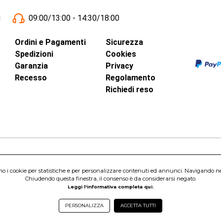
i
09:00/13:00 - 14:30/18:00
Ordini e Pagamenti
Sicurezza
Spedizioni
Cookies
Garanzia
Privacy
Recesso
Regolamento
Richiedi reso
inci, 40 - 00015 Monterotondo Scalo (RM)
amo i cookie per statistiche e per personalizzare contenuti ed annunci. Navigando nel s
Capitale Sociale 1.600.000,00 Euro i.v. Iscritto al Registro delle Imprese di 
Chiudendo questa finestra, il consenso è da considerarsi negato.
nterotondo Scalo (RM) - Telefono:
06.90095358
Leggi l'informativa completa qui.
PERSONALIZZA
ACCETTA TUTTI