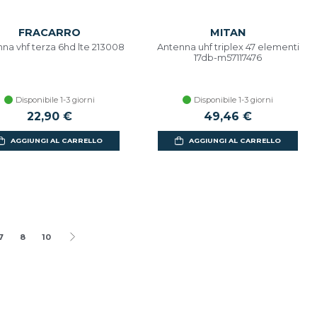
FRACARRO
MITAN
na vhf terza 6hd lte 213008
Antenna uhf triplex 47 elementi
17db-m57117476
Disponibile 1-3 giorni
Disponibile 1-3 giorni
22,90 €
49,46 €
AGGIUNGI AL CARRELLO
AGGIUNGI AL CARRELLO
7
8
10