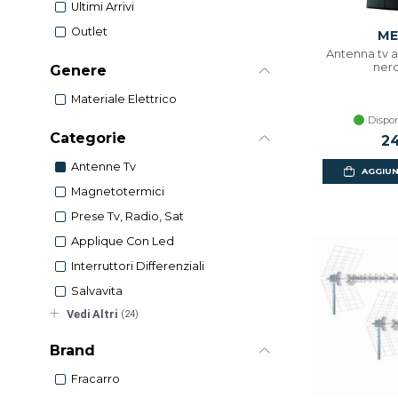
Ultimi Arrivi
Outlet
ME
Antenna tv a
nero
Genere
Materiale Elettrico
Dispon
Categorie
24
Antenne Tv
AGGIUN
Magnetotermici
Prese Tv, Radio, Sat
Applique Con Led
Interruttori Differenziali
Salvavita
Vedi Altri
(24)
Brand
Fracarro