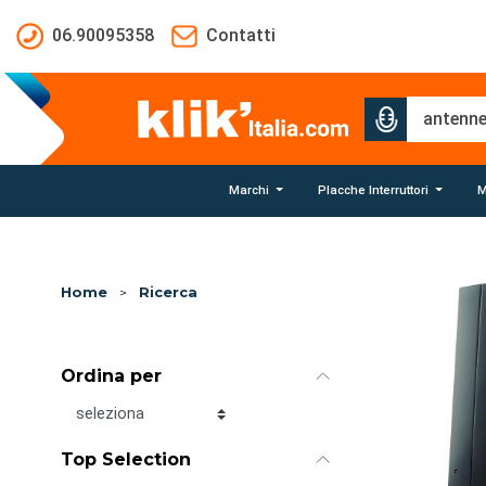
Salta al contenuto principale
06.90095358
Contatti
Marchi
Placche Interruttori
M
Home
>
Ricerca
Ordina per
Ordina per
Top Selection