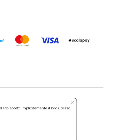
ito accetti implicitamente il loro utilizzo.
Roma REA: RM-535144