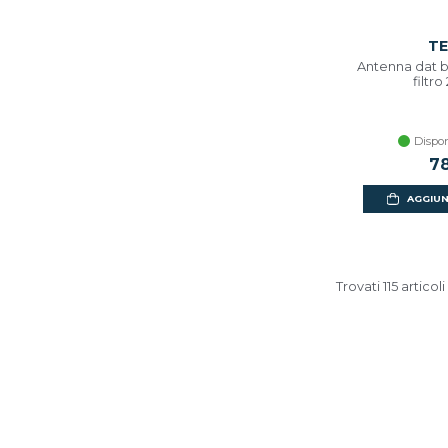
TE
Antenna dat bo
filtro
Dispon
78
AGGIUN
Trovati 115 articoli