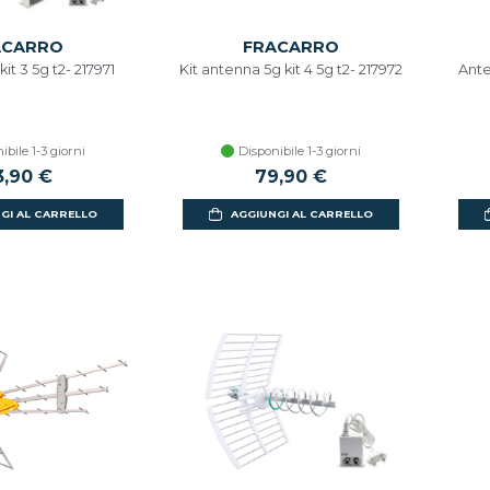
ACARRO
FRACARRO
it 3 5g t2- 217971
Kit antenna 5g kit 4 5g t2- 217972
Ante
ibile 1-3 giorni
Disponibile 1-3 giorni
3,90 €
79,90 €
GI AL CARRELLO
AGGIUNGI AL CARRELLO