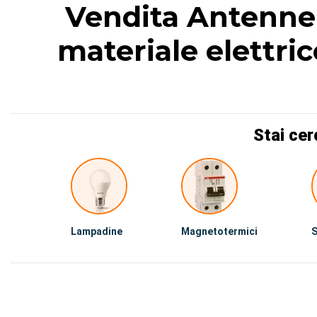
Vendita Antenne T
materiale elettric
Stai cer
Lampadine
Magnetotermici
S