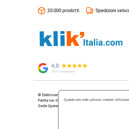
20.000 prodotti
Spedizioni veloc
© Elettroservice Spa - Sede Legale: Via Leonardo da V
Questo sito web utilizza i cookie. Utilizzi
Partita Iva: 01586761007 - Codice Fiscale: 06634500588 
Sede Operativa: Via Leonardo da Vinci, 40 - 00015 Mo