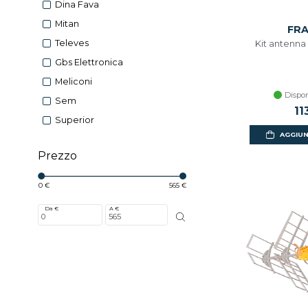
Dina Fava
Mitan
FR
Televes
Kit antenna k
Gbs Elettronica
Meliconi
Dispon
Sem
11
Superior
AGGIUN
Prezzo
0 €
565 €
Da €
A €