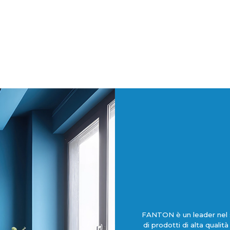
FANTON è un leader nel s
di prodotti di alta qualit