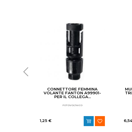
RJ11 6/4
CONNETTORE FEMMINA
MU
 2229...
VOLANTE FANTON A99901-
TR
PER IL COLLEGA...
TTRICO
FOTOVOLTAICO
1,25 €
6,5