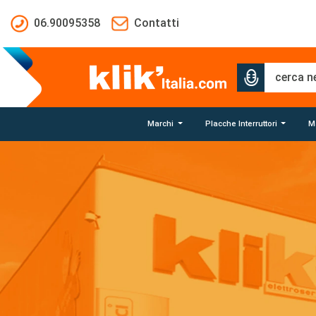
Salta al contenuto principale
06.90095358
Contatti
Marchi
Placche Interruttori
Ma