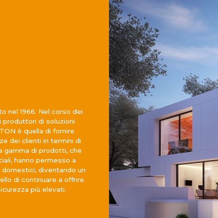
o nel 1966. Nel corso dei
 produttori di soluzioni
NTON è quella di fornire
e dei clienti in termini di
sta gamma di prodotti, che
ciali, hanno permesso a
i domestici, diventando un
llo di continuare a offrire
sicurezza più elevati.