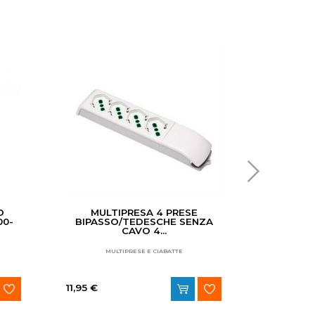
O
MULTIPRESA 4 PRESE
PRESA T
00-
BIPASSO/TEDESCHE SENZA
CAVO 4...
MULTIPRESE E CIABATTE
11,95 €
8,84 €