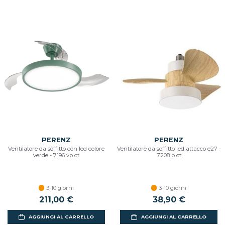
PERENZ
PERENZ
Ventilatore da soffitto con led colore
Ventilatore da soffitto led attacco e27 -
verde - 7196 vp ct
7208 b ct
3-10 giorni
3-10 giorni
211,00 €
38,90 €
AGGIUNGI AL CARRELLO
AGGIUNGI AL CARRELLO