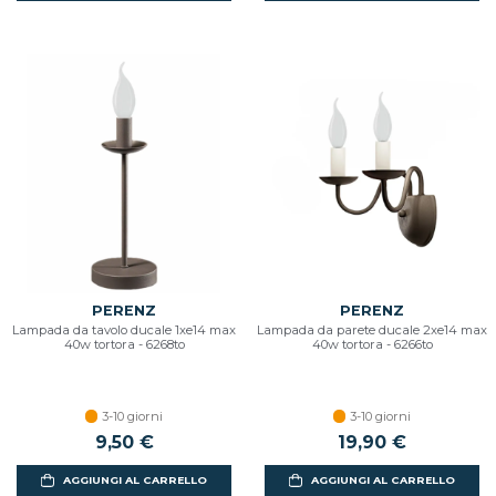
PERENZ
PERENZ
Lampada da tavolo ducale 1xe14 max
Lampada da parete ducale 2xe14 max
40w tortora - 6268to
40w tortora - 6266to
3-10 giorni
3-10 giorni
9,50 €
19,90 €
AGGIUNGI AL CARRELLO
AGGIUNGI AL CARRELLO