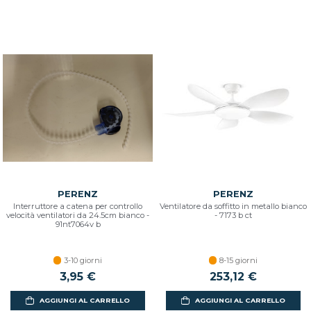
PERENZ
PERENZ
Interruttore a catena per controllo
Ventilatore da soffitto in metallo bianco
velocità ventilatori da 24.5cm bianco -
- 7173 b ct
91nt7064v b
3-10 giorni
8-15 giorni
3,95 €
253,12 €
AGGIUNGI AL CARRELLO
AGGIUNGI AL CARRELLO