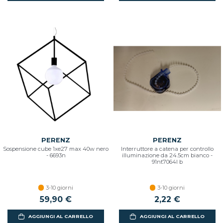
PERENZ
PERENZ
Sospensione cube 1xe27 max 40w nero
Interruttore a catena per controllo
- 6693n
illuminazione da 24.5cm bianco -
91nt7064l b
3-10 giorni
3-10 giorni
59,90 €
2,22 €
AGGIUNGI AL CARRELLO
AGGIUNGI AL CARRELLO