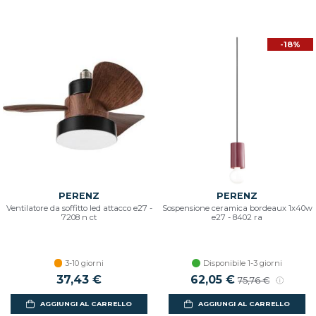
-18%
PERENZ
PERENZ
Ventilatore da soffitto led attacco e27 -
Sospensione ceramica bordeaux 1x40w
7208 n ct
e27 - 8402 ra
3-10 giorni
Disponibile 1-3 giorni
37,43 €
Prezzo scontato
62,05 €
Prezzo di listin
75,76 €
AGGIUNGI AL CARRELLO
AGGIUNGI AL CARRELLO