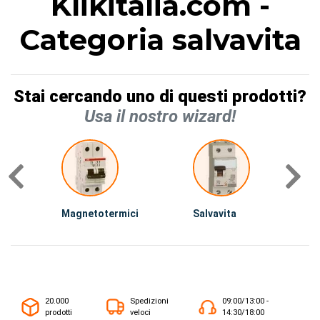
Klikitalia.com -
Categoria salvavita
Stai cercando uno di questi prodotti?
Usa il nostro wizard!
Magnetotermici
Salvavita
D
20.000
Spedizioni
09:00/13:00 -
prodotti
veloci
14:30/18:00