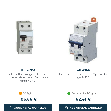
BTICINO
GEWISS
Interruttore magnetotermico
Interruttore differenziale 2p 10a 6ka
differenziale 1p+n 40a tipo a -
gw94126
gn8814a40
8-15 giorni
Disponibile 1-3 giorni
186,66 €
62,41 €
AGGIUNGI AL CARRELLO
AGGIUNGI AL CARRELLO