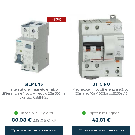
-67%
SIEMENS
BTICINO
Interruttore magnetotermico
Magnetotermico differenziale 2 poli
differenziale 1 polo + neutro 25a 300ma
30ma ac 16a 4500ka gc8230ac16
6ka 5su16561kk25
Disponibile 1-3 giorni
Disponibile 1-3 giorni
Prezzo scontato
80,08 €
Prezzo di listino
42,81 €
239,06 €
AGGIUNGI AL CARRELLO
AGGIUNGI AL CARRELLO