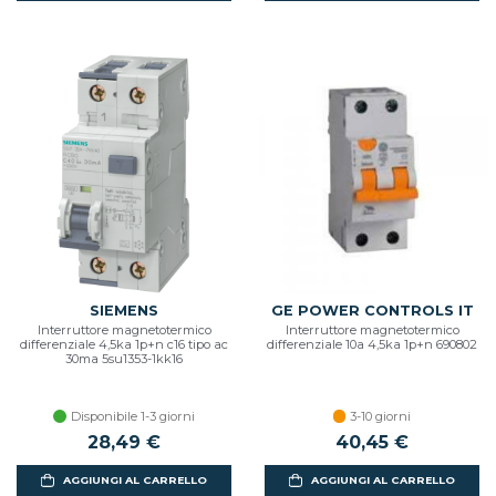
SIEMENS
GE POWER CONTROLS IT
Interruttore magnetotermico
Interruttore magnetotermico
differenziale 4,5ka 1p+n c16 tipo ac
differenziale 10a 4,5ka 1p+n 690802
30ma 5su1353-1kk16
Disponibile 1-3 giorni
3-10 giorni
28,49 €
40,45 €
AGGIUNGI AL CARRELLO
AGGIUNGI AL CARRELLO