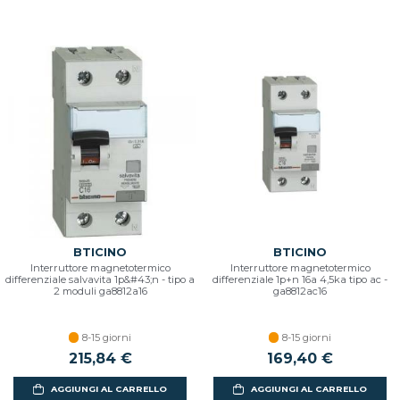
BTICINO
BTICINO
Interruttore magnetotermico
Interruttore magnetotermico
differenziale salvavita 1p&#43;n - tipo a
differenziale 1p+n 16a 4,5ka tipo ac -
2 moduli ga8812a16
ga8812ac16
8-15 giorni
8-15 giorni
215,84 €
169,40 €
AGGIUNGI AL CARRELLO
AGGIUNGI AL CARRELLO