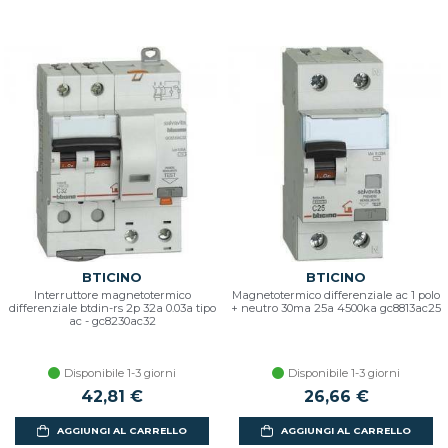
BTICINO
BTICINO
Interruttore magnetotermico
Magnetotermico differenziale ac 1 polo
differenziale btdin-rs 2p 32a 0.03a tipo
+ neutro 30ma 25a 4500ka gc8813ac25
ac - gc8230ac32
Disponibile 1-3 giorni
Disponibile 1-3 giorni
42,81 €
26,66 €
AGGIUNGI AL CARRELLO
AGGIUNGI AL CARRELLO