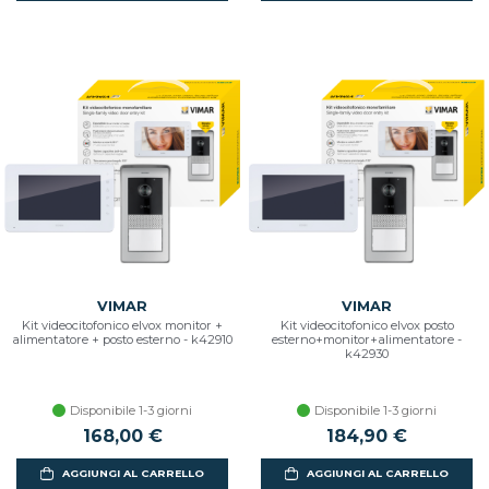
VIMAR
VIMAR
Kit videocitofonico elvox monitor +
Kit videocitofonico elvox posto
alimentatore + posto esterno - k42910
esterno+monitor+alimentatore -
k42930
Disponibile 1-3 giorni
Disponibile 1-3 giorni
168,00 €
184,90 €
AGGIUNGI AL CARRELLO
AGGIUNGI AL CARRELLO