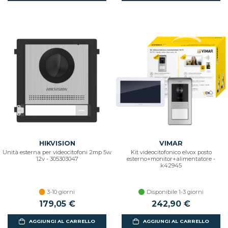
HIKVISION
VIMAR
Unità esterna per videocitofoni 2mp 5w
Kit videocitofonico elvox posto
12v - 305303047
esterno+monitor+alimentatore -
k42945
3-10 giorni
Disponibile 1-3 giorni
179,05 €
242,90 €
AGGIUNGI AL CARRELLO
AGGIUNGI AL CARRELLO