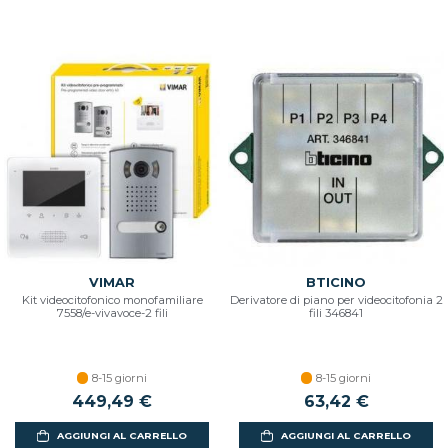
VIMAR
BTICINO
Kit videocitofonico monofamiliare
Derivatore di piano per videocitofonia 2
7558/e-vivavoce-2 fili
fili 346841
8-15 giorni
8-15 giorni
449,49 €
63,42 €
AGGIUNGI AL CARRELLO
AGGIUNGI AL CARRELLO