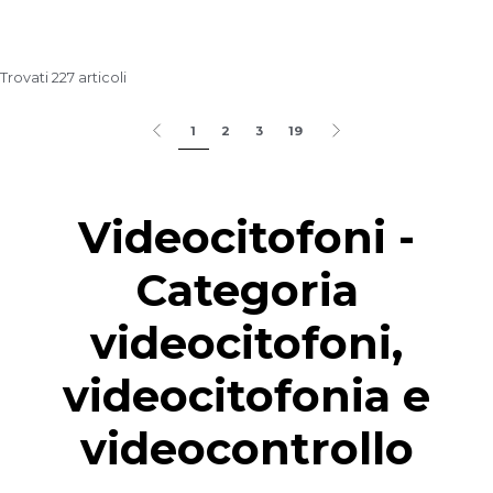
Trovati 227 articoli
1
2
3
19
Videocitofoni -
Categoria
videocitofoni,
videocitofonia e
videocontrollo