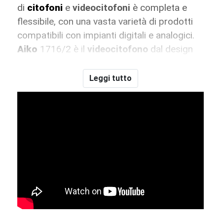
di
citofoni
e
videocitofoni
è completa e
flessibile, con una vasta varietà di prodotti
compatibili con impianti digitali e analogici.
Aiko
1716/2 è il
videocitofono
dal design
compatto e dalle finiture lucide, con linee
morbide, disponibile in versione
bianca
e
Leggi tutto
nera
. I videocitofoni
Mìro
sono disponibili in
versione
vivavoce
1750/16 e con
cornetta
1750/1. Solidi e robusti hanno corpo in ABS
e
finitura
lucida
bianca
o
nera
1750/5.
Urmet
offre da catalogo già dei
kit
con
tecnologia a
2 fili
pronti in
versione
monofamiliare
1722/83 o
bifamiliare
1722/84 completi di
monitor
interno
,
pulsantiera esterna
e
alimentatore
.