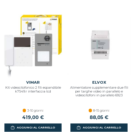
VIMAR
ELVOX
Kit videocitofonico 2 fili espandibile
Alimentatore supplementare due fili
k7549.r interfaccia lcd
per targhe video in parallelo e
videocitofoni in parallelo 6923
3-10 giorni
8-15 giorni
419,00 €
88,05 €
AGGIUNGI AL CARRELLO
AGGIUNGI AL CARRELLO