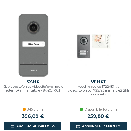
CAME
URMET
Kit videocitofonico videocitofono+posto
Vecchio codice 1722/83 kit
esterno+alimentatore - 8k40cf-021
videocitofonico 1722/93 mini note2 2fili
monofamiliare
8-15 giorni
Disponibile 1-3 giorni
396,09 €
259,80 €
AGGIUNGI AL CARRELLO
AGGIUNGI AL CARRELLO