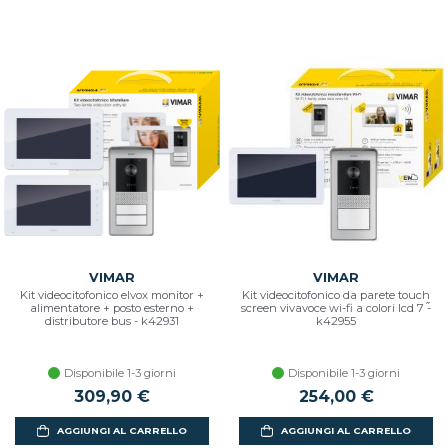
VIMAR
VIMAR
Kit videocitofonico elvox monitor +
Kit videocitofonico da parete touch
alimentatore + posto esterno +
screen vivavoce wi-fi a colori lcd 7˝˝ -
distributore bus - k42931
k42955
Disponibile 1-3 giorni
Disponibile 1-3 giorni
309,90 €
254,00 €
AGGIUNGI AL CARRELLO
AGGIUNGI AL CARRELLO