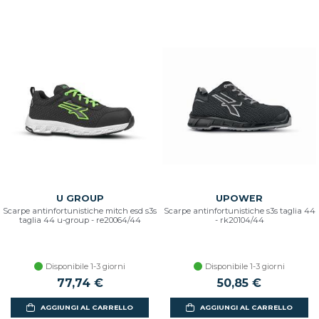
U GROUP
UPOWER
Scarpe antinfortunistiche mitch esd s3s
Scarpe antinfortunistiche s3s taglia 44
taglia 44 u-group - re20064/44
- rk20104/44
Disponibile 1-3 giorni
Disponibile 1-3 giorni
77,74 €
50,85 €
AGGIUNGI AL CARRELLO
AGGIUNGI AL CARRELLO