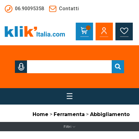
Salta al contenuto principale
06.90095358
Contatti
☰
Home
>
Ferramenta
>
Abbigliamento
Filtri