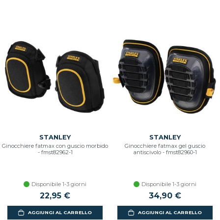
STANLEY
STANLEY
Ginocchiere fatmax con guscio morbido
Ginocchiere fatmax gel guscio
- fmst82962-1
antiscivolo - fmst82960-1
Disponibile 1-3 giorni
Disponibile 1-3 giorni
22,95 €
34,90 €
AGGIUNGI AL CARRELLO
AGGIUNGI AL CARRELLO