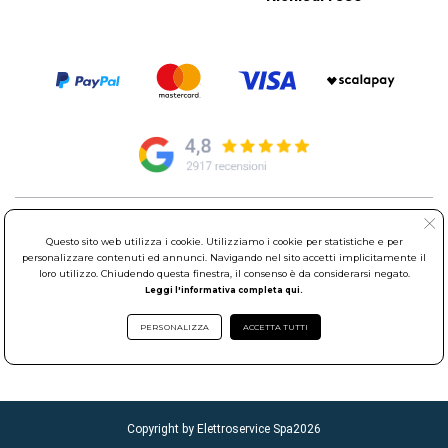
© Elettroservice Spa - Sede Legale: Via Leonardo da Vinci, 40 -
Questo sito web utilizza i cookie. Utilizziamo i cookie per statistiche e per
00015 Monterotondo Scalo (RM)
personalizzare contenuti ed annunci. Navigando nel sito accetti implicitamente il
Partita Iva: 01586761007 - Codice Fiscale: 06634500588 Capitale
loro utilizzo. Chiudendo questa finestra, il consenso è da considerarsi negato.
Sociale 1.600.000,00 Euro i.v. Iscritto al Registro delle Imprese di
Leggi l'informativa completa qui.
Roma REA: RM-535144
Sede Operativa: Via Leonardo da Vinci, 40 - 00015 Monterotondo
PERSONALIZZA
ACCETTA TUTTI
Scalo (RM) - Telefono:
06.90095358
Copyright by Elettroservice Spa
2026