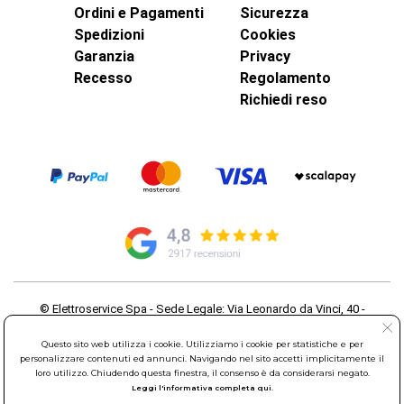
Ordini e Pagamenti
Sicurezza
Spedizioni
Cookies
Garanzia
Privacy
Recesso
Regolamento
Richiedi reso
© Elettroservice Spa - Sede Legale: Via Leonardo da Vinci, 40 -
00015 Monterotondo Scalo (RM)
Partita Iva: 01586761007 - Codice Fiscale: 06634500588 Capitale
Questo sito web utilizza i cookie. Utilizziamo i cookie per statistiche e per
personalizzare contenuti ed annunci. Navigando nel sito accetti implicitamente il
Sociale 1.600.000,00 Euro i.v. Iscritto al Registro delle Imprese di
loro utilizzo. Chiudendo questa finestra, il consenso è da considerarsi negato.
Roma REA: RM-535144
Leggi l'informativa completa qui.
Sede Operativa: Via Leonardo da Vinci, 40 - 00015 Monterotondo