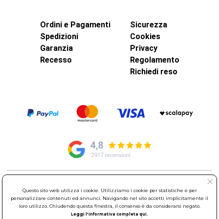
Ordini e Pagamenti
Sicurezza
Spedizioni
Cookies
Garanzia
Privacy
Recesso
Regolamento
Richiedi reso
© Elettroservice Spa - Sede Legale: Via Leonardo da Vinci, 40 -
Questo sito web utilizza i cookie. Utilizziamo i cookie per statistiche e per
00015 Monterotondo Scalo (RM)
personalizzare contenuti ed annunci. Navigando nel sito accetti implicitamente il
Partita Iva: 01586761007 - Codice Fiscale: 06634500588 Capitale
loro utilizzo. Chiudendo questa finestra, il consenso è da considerarsi negato.
Sociale 1.600.000,00 Euro i.v. Iscritto al Registro delle Imprese di
Leggi l'informativa completa qui.