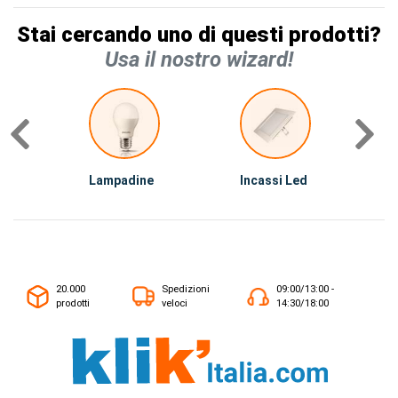
Stai cercando uno di questi prodotti?
Usa il nostro wizard!
Lampadine
Incassi Led
I
20.000
Spedizioni
09:00/13:00 -
prodotti
veloci
14:30/18:00