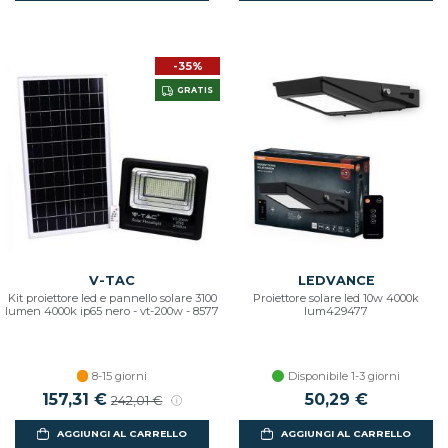
-35%
GRATIS
V-TAC
LEDVANCE
Kit proiettore led e pannello solare 3100
Proiettore solare led 10w 4000k
lumen 4000k ip65 nero - vt-200w - 8577
lum429477
8-15 giorni
Disponibile 1-3 giorni
Prezzo scontato
157,31 €
Prezzo di listino
50,29 €
242,01 €
AGGIUNGI AL CARRELLO
AGGIUNGI AL CARRELLO