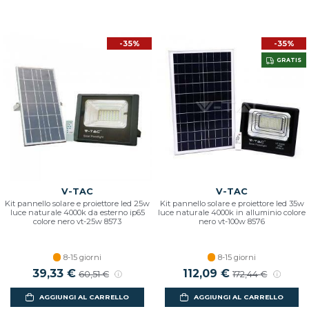
-35%
-35%
GRATIS
V-TAC
V-TAC
Kit pannello solare e proiettore led 25w
Kit pannello solare e proiettore led 35w
luce naturale 4000k da esterno ip65
luce naturale 4000k in alluminio colore
colore nero vt-25w 8573
nero vt-100w 8576
8-15 giorni
8-15 giorni
Prezzo scontato
39,33 €
Prezzo di listino
Prezzo scontato
112,09 €
Prezzo di listin
60,51 €
172,44 €
AGGIUNGI AL CARRELLO
AGGIUNGI AL CARRELLO