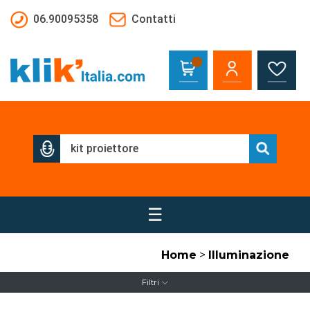
Salta al contenuto principale
06.90095358
Contatti
☰
Home
>
Illuminazione
Filtri