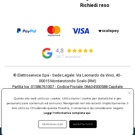
Richiedi reso
© Elettroservice Spa - Sede Legale: Via Leonardo da Vinci, 40 -
00015 Monterotondo Scalo (RM)
Partita Iva: 01586761007 - Codice Fiscale: 06634500588 Capitale
Sociale 1.600.000,00 Euro i.v. Iscritto al Registro delle Imprese di
Roma REA: RM-535144
Questo sito web utilizza i cookie. Utilizziamo i cookie per statistiche e per
personalizzare contenuti ed annunci. Navigando nel sito accetti implicitamente il
Sede Operativa: Via Leonardo da Vinci, 40 - 00015 Monterotondo
loro utilizzo. Chiudendo questa finestra, il consenso è da considerarsi negato.
Scalo (RM) - Telefono:
06.90095358
Leggi l'informativa completa qui.
PERSONALIZZA
ACCETTA TUTTI