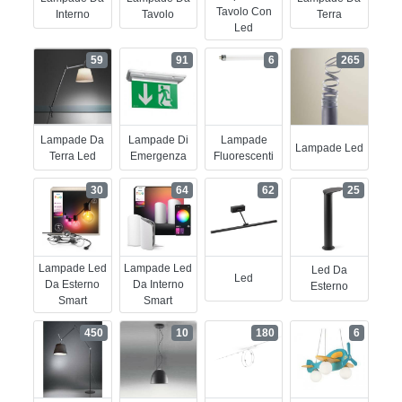
Tavolo Con
Interno
Tavolo
Terra
Led
59
91
6
265
Lampade Da
Lampade Di
Lampade
Lampade Led
Terra Led
Emergenza
Fluorescenti
30
64
62
25
Lampade Led
Lampade Led
Led Da
Led
Da Esterno
Da Interno
Esterno
Smart
Smart
450
10
180
6