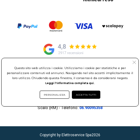
Questo sito web utilizza i cookie. Utilizziamo i cookie per statistiche e per
© Elettroservice Spa - Sede Legale: Via Leonardo da Vinci, 40 -
personalizzare contenuti ed annunci. Navigando nel sito accetti implicitamente il
00015 Monterotondo Scalo (RM)
loro utilizzo. Chiudendo questa finestra, il consenso è da considerarsi negato.
Partita Iva: 01586761007 - Codice Fiscale: 06634500588 Capitale
Leggi l'informativa completa qui.
Sociale 1.600.000,00 Euro i.v. Iscritto al Registro delle Imprese di
PERSONALIZZA
ACCETTA TUTTI
Roma REA: RM-535144
Sede Operativa: Via Leonardo da Vinci, 40 - 00015 Monterotondo
Scalo (RM) - Telefono:
06.90095358
Copyright by Elettroservice Spa
2026