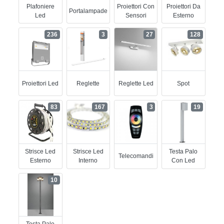
Plafoniere
Proiettori Con
Proiettori Da
Portalampade
Led
Sensori
Esterno
236
3
27
128
Proiettori Led
Reglette
Reglette Led
Spot
83
167
3
19
Strisce Led
Strisce Led
Testa Palo
Telecomandi
Esterno
Interno
Con Led
10