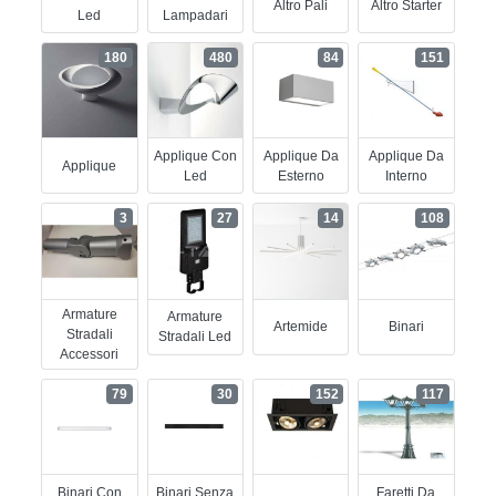
Altro Pali
Altro Starter
Led
Lampadari
180
480
84
151
Applique Con
Applique Da
Applique Da
Applique
Led
Esterno
Interno
3
27
14
108
Armature
Armature
Artemide
Binari
Stradali
Stradali Led
Accessori
79
30
152
117
Binari Con
Binari Senza
Faretti Da