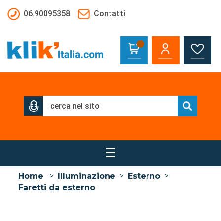
Salta al contenuto principale
06.90095358
Contatti
☰
Home
>
Illuminazione
>
Esterno
>
Faretti da esterno