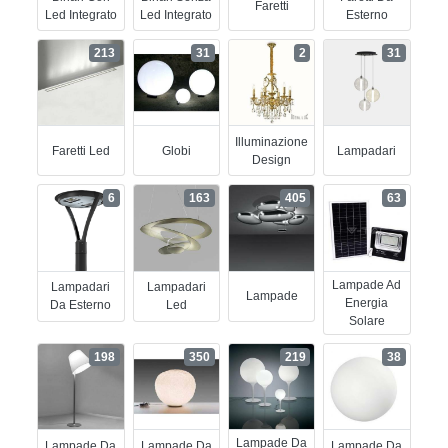
Faretti
Led Integrato
Led Integrato
Esterno
213
31
2
31
Illuminazione
Faretti Led
Globi
Lampadari
Design
6
163
405
63
Lampade Ad
Lampadari
Lampadari
Lampade
Energia
Da Esterno
Led
Solare
198
350
219
38
Lampade Da
Lampade Da
Lampade Da
Lampade Da