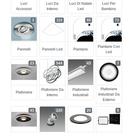
Luci
Luci Da
Luci Di Natale
Luci Per
Accessori
Interno
Led
Bambino
3
115
95
73
Piantane Con
Pannelli
Pannelli Led
Piantane
Led
23
544
43
7
Plafoniere
Plafoniere Da
Plafoniere
Plafoniere
Industriali Da
Interno
Industriali
Esterno
43
220
20
5