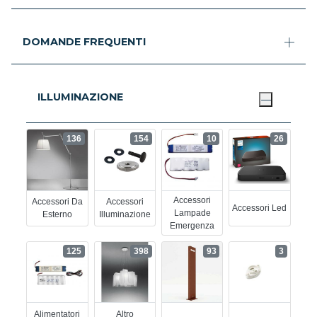
DOMANDE FREQUENTI
ILLUMINAZIONE
136
154
10
26
Accessori
Accessori Da
Accessori
Accessori Led
Lampade
Esterno
Illuminazione
Emergenza
125
398
93
3
Alimentatori
Altro