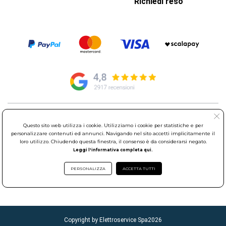
Richiedi reso
© Elettroservice Spa - Sede Legale: Via Leonardo da Vinci, 40 -
Questo sito web utilizza i cookie. Utilizziamo i cookie per statistiche e per
00015 Monterotondo Scalo (RM)
personalizzare contenuti ed annunci. Navigando nel sito accetti implicitamente il
Partita Iva: 01586761007 - Codice Fiscale: 06634500588 Capitale
loro utilizzo. Chiudendo questa finestra, il consenso è da considerarsi negato.
Sociale 1.600.000,00 Euro i.v. Iscritto al Registro delle Imprese di
Leggi l'informativa completa qui.
Roma REA: RM-535144
Sede Operativa: Via Leonardo da Vinci, 40 - 00015 Monterotondo
PERSONALIZZA
ACCETTA TUTTI
Scalo (RM) - Telefono:
06.90095358
Copyright by Elettroservice Spa
2026