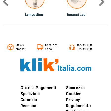
Lampadine
Incassi Led
I
20.000
Spedizioni
09:00/13:00 -
prodotti
veloci
14:30/18:00
Ordini e Pagamenti
Sicurezza
Spedizioni
Cookies
Garanzia
Privacy
Recesso
Regolamento