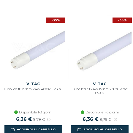
-35%
-35%
V-TAC
V-TAC
Tubo led t8 150cm 24w 4000k - 23875
Tubo led t8 24w 150cm 23876 v tac
6500k
Disponibile 1-3 giorni
Disponibile 1-3 giorni
6,36 €
6,36 €
9,79 €
9,79 €
AGGIUNGI AL CARRELLO
AGGIUNGI AL CARRELLO