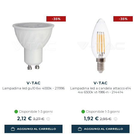
-35%
-35%
V-TAC
V-TAC
Lampadina led gu10 6w 4000k - 211996
Lampadina led a candela attacco e14
4w 6500k vt-1986-n - 214414
Disponibile 1-3 giorni
Disponibile 1-3 giorni
2,12 €
1,92 €
3,27 €
2,95 €
AGGIUNGI AL CARRELLO
AGGIUNGI AL CARRELLO