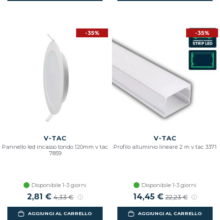
-35%
-35%
V-TAC
V-TAC
Pannello led incasso tondo 120mm v tac
Profilo alluminio lineare 2 m v tac 3371
7859
Disponibile 1-3 giorni
Disponibile 1-3 giorni
2,81 €
14,45 €
4,33 €
22,23 €
AGGIUNGI AL CARRELLO
AGGIUNGI AL CARRELLO