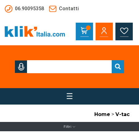
Salta al contenuto principale
06.90095358
Contatti
☰
Home
>
V-tac
Filtri