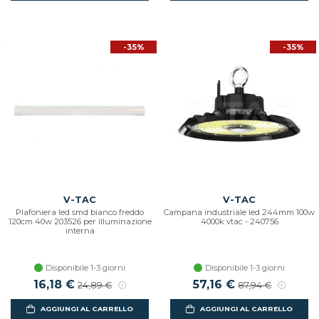
-35%
-35%
V-TAC
V-TAC
Plafoniera led smd bianco freddo
Campana industriale led 244mm 100w
120cm 40w 203526 per illuminazione
4000k vtac - 240756
interna
Disponibile 1-3 giorni
Disponibile 1-3 giorni
16,18 €
57,16 €
24,89 €
87,94 €
AGGIUNGI AL CARRELLO
AGGIUNGI AL CARRELLO