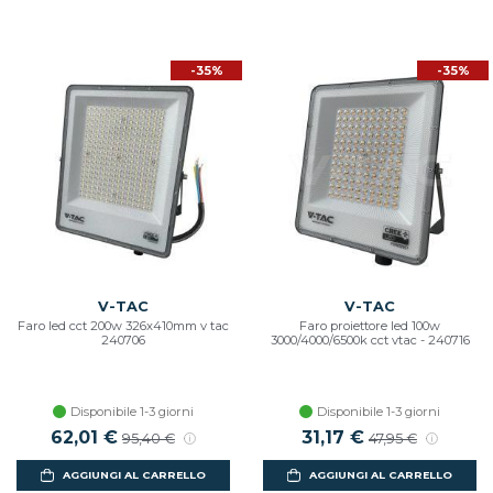
-35%
-35%
V-TAC
V-TAC
Faro led cct 200w 326x410mm v tac
Faro proiettore led 100w
240706
3000/4000/6500k cct vtac - 240716
Disponibile 1-3 giorni
Disponibile 1-3 giorni
62,01 €
31,17 €
95,40 €
47,95 €
AGGIUNGI AL CARRELLO
AGGIUNGI AL CARRELLO