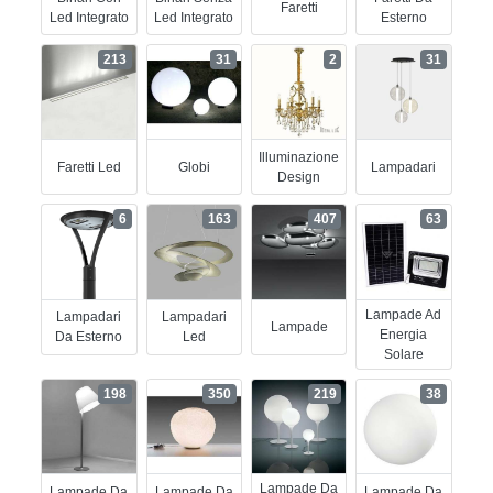
Faretti
Led Integrato
Led Integrato
Esterno
213
31
2
31
Illuminazione
Faretti Led
Globi
Lampadari
Design
6
163
407
63
Lampade Ad
Lampadari
Lampadari
Lampade
Energia
Da Esterno
Led
Solare
198
350
219
38
Lampade Da
Lampade Da
Lampade Da
Lampade Da