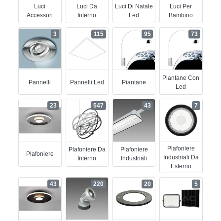
Luci
Luci Da
Luci Di Natale
Luci Per
Accessori
Interno
Led
Bambino
3
115
95
73
Piantane Con
Pannelli
Pannelli Led
Piantane
Led
23
547
43
7
Plafoniere
Plafoniere Da
Plafoniere
Plafoniere
Industriali Da
Interno
Industriali
Esterno
43
220
20
5