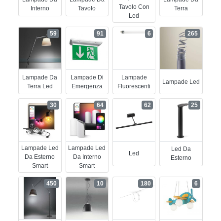
Tavolo Con
Interno
Tavolo
Terra
Led
59
91
6
265
Lampade Da
Lampade Di
Lampade
Lampade Led
Terra Led
Emergenza
Fluorescenti
30
64
62
25
Lampade Led
Lampade Led
Led Da
Led
Da Esterno
Da Interno
Esterno
Smart
Smart
450
10
180
6