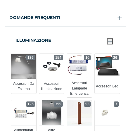
DOMANDE FREQUENTI
ILLUMINAZIONE
136
154
10
26
Accessori
Accessori Da
Accessori
Accessori Led
Lampade
Esterno
Illuminazione
Emergenza
125
399
93
3
Alimentatori
Altro