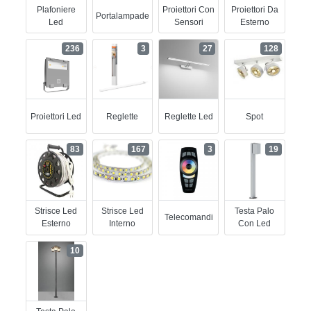
Plafoniere
Proiettori Con
Proiettori Da
Portalampade
Led
Sensori
Esterno
236
3
27
128
Proiettori Led
Reglette
Reglette Led
Spot
83
167
3
19
Strisce Led
Strisce Led
Testa Palo
Telecomandi
Esterno
Interno
Con Led
10