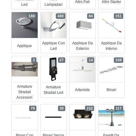
Altro Pali
Altro Starter
Led
Lampadari
180
480
84
151
Applique Con
Applique Da
Applique Da
Applique
Led
Esterno
Interno
3
27
14
108
Armature
Armature
Artemide
Binari
Stradali
Stradali Led
Accessori
79
30
152
117
Binari Con
Binari Senza
Faretti Da