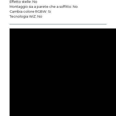
Effetto stelle: No
Montaggio sia a parete che a soffitto: No
Cambia colore RGBW: Si
Tecnologia WiZ: No