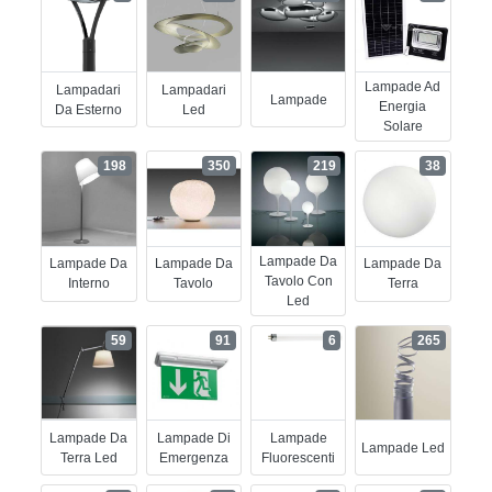
Lampade Ad
Lampadari
Lampadari
Lampade
Energia
Da Esterno
Led
Solare
198
350
219
38
Lampade Da
Lampade Da
Lampade Da
Lampade Da
Tavolo Con
Interno
Tavolo
Terra
Led
59
91
6
265
Lampade Da
Lampade Di
Lampade
Lampade Led
Terra Led
Emergenza
Fluorescenti