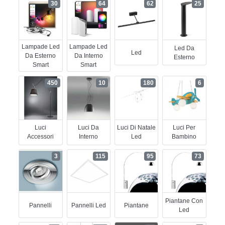
30
64
62
25
Lampade Led
Lampade Led
Led Da
Led
Da Esterno
Da Interno
Esterno
Smart
Smart
450
10
180
6
Luci
Luci Da
Luci Di Natale
Luci Per
Accessori
Interno
Led
Bambino
3
115
95
73
Piantane Con
Pannelli
Pannelli Led
Piantane
Led