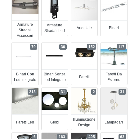
Armature
Armature
Artemide
Binari
Stradali
Stradali Led
Accessori
79
30
152
117
Binari Con
Binari Senza
Faretti Da
Faretti
Led Integrato
Led Integrato
Esterno
213
31
2
31
Illuminazione
Faretti Led
Globi
Lampadari
Design
6
163
405
63