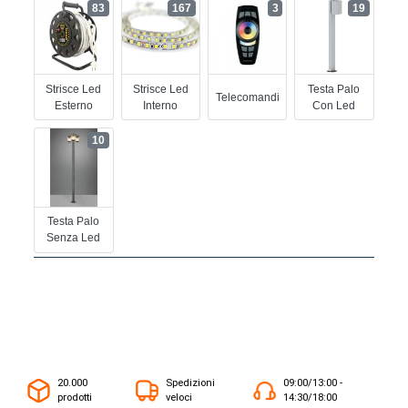
83
167
3
19
Strisce Led
Strisce Led
Testa Palo
Telecomandi
Esterno
Interno
Con Led
10
Testa Palo
Senza Led
20.000
Spedizioni
09:00/13:00 -
prodotti
veloci
14:30/18:00