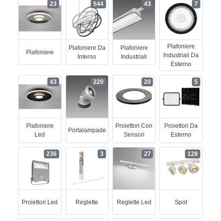
23
544
43
7
Plafoniere
Plafoniere Da
Plafoniere
Plafoniere
Industriali Da
Interno
Industriali
Esterno
43
220
20
5
Plafoniere
Proiettori Con
Proiettori Da
Portalampade
Led
Sensori
Esterno
236
3
27
128
Proiettori Led
Reglette
Reglette Led
Spot