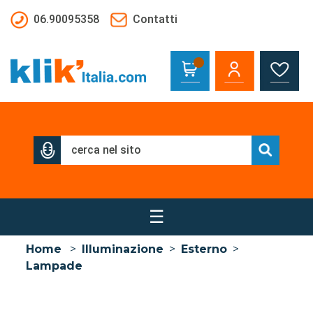
Salta al contenuto principale
06.90095358
Contatti
☰
Home
>
Illuminazione
>
Esterno
>
Lampade