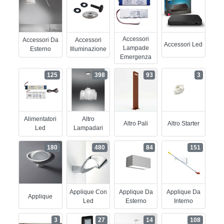
Accessori
Accessori Da
Accessori
Accessori Led
Lampade
Esterno
Illuminazione
Emergenza
125
398
93
3
Alimentatori
Altro
Altro Pali
Altro Starter
Led
Lampadari
180
480
84
151
Applique Con
Applique Da
Applique Da
Applique
Led
Esterno
Interno
3
27
14
108