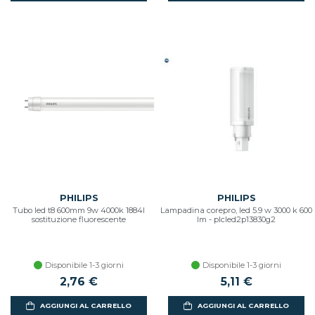
PHILIPS
PHILIPS
Tubo led t8 600mm 9w 4000k 1884l
Lampadina corepro, led 5.9 w 3000 k 600
sostituzione fluorescente
lm - plcled2p13830g2
Disponibile 1-3 giorni
Disponibile 1-3 giorni
2,76 €
5,11 €
AGGIUNGI AL CARRELLO
AGGIUNGI AL CARRELLO