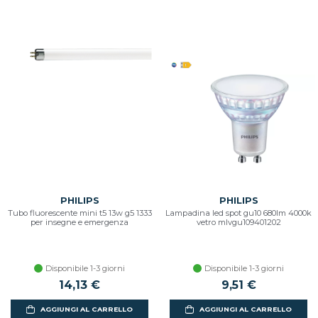
PHILIPS
PHILIPS
Tubo fluorescente mini t5 13w g5 1333
Lampadina led spot gu10 680lm 4000k
per insegne e emergenza
vetro mlvgu109401202
Disponibile 1-3 giorni
Disponibile 1-3 giorni
14,13 €
9,51 €
AGGIUNGI AL CARRELLO
AGGIUNGI AL CARRELLO