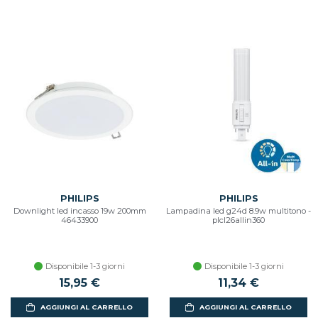
PHILIPS
PHILIPS
Downlight led incasso 19w 200mm
Lampadina led g24d 8.9w multitono -
46433900
plcl26allin360
Disponibile 1-3 giorni
Disponibile 1-3 giorni
15,95 €
11,34 €
AGGIUNGI AL CARRELLO
AGGIUNGI AL CARRELLO