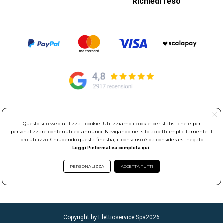
Richiedi reso
© Elettroservice Spa - Sede Legale: Via Leonardo da Vinci, 40 -
Questo sito web utilizza i cookie. Utilizziamo i cookie per statistiche e per
00015 Monterotondo Scalo (RM)
personalizzare contenuti ed annunci. Navigando nel sito accetti implicitamente il
Partita Iva: 01586761007 - Codice Fiscale: 06634500588 Capitale
loro utilizzo. Chiudendo questa finestra, il consenso è da considerarsi negato.
Sociale 1.600.000,00 Euro i.v. Iscritto al Registro delle Imprese di
Leggi l'informativa completa qui.
Roma REA: RM-535144
Sede Operativa: Via Leonardo da Vinci, 40 - 00015 Monterotondo
PERSONALIZZA
ACCETTA TUTTI
Scalo (RM) - Telefono:
06.90095358
Copyright by Elettroservice Spa
2026