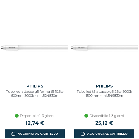
PHILIPS
PHILIPS
Tubo led attacco g5 forma t5 10.5w
Tubo led t5 attacco g5 26w 3000k
600mm 3000k - mlt524830m
1500mm - mlt549830m
Disponibile 1-3 giorni
Disponibile 1-3 giorni
12,74 €
25,12 €
AGGIUNGI AL CARRELLO
AGGIUNGI AL CARRELLO