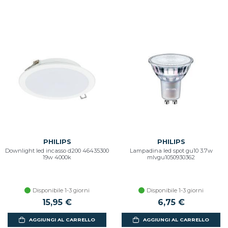
PHILIPS
PHILIPS
Downlight led incasso d200 46435300
Lampadina led spot gu10 3.7w
19w 4000k
mlvgu1050930362
Disponibile 1-3 giorni
Disponibile 1-3 giorni
15,95 €
6,75 €
AGGIUNGI AL CARRELLO
AGGIUNGI AL CARRELLO