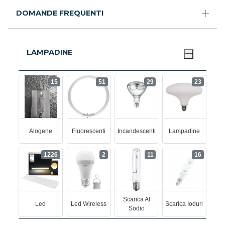
DOMANDE FREQUENTI
LAMPADINE
15
51
29
23
Alogene
Fluorescenti
Incandescenti
Lampadine
1226
2
11
16
Scarica Al
Led
Led Wireless
Scarica Ioduri
Sodio