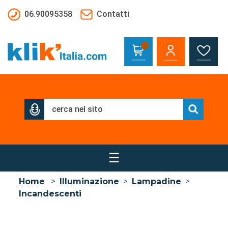
Salta al contenuto principale
06.90095358
Contatti
☰
Home
>
Illuminazione
>
Lampadine
>
Incandescenti