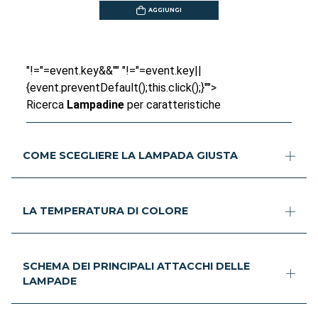
AGGIUNGI
"!="=event.key&&"" "!="=event.key||
{event.preventDefault();this.click();}"">
Ricerca
Lampadine
per caratteristiche
COME SCEGLIERE LA LAMPADA GIUSTA
LA TEMPERATURA DI COLORE
SCHEMA DEI PRINCIPALI ATTACCHI DELLE
LAMPADE