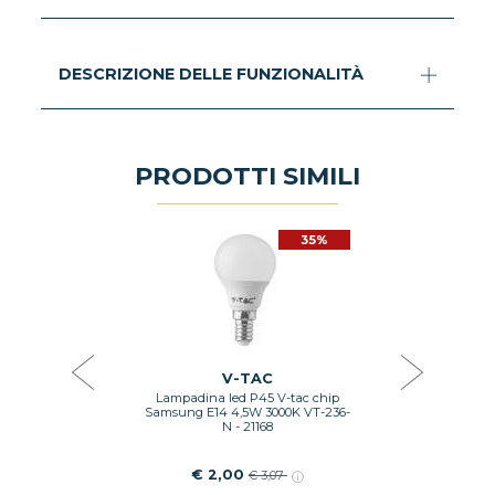
DESCRIZIONE DELLE FUNZIONALITÀ
PRODOTTI SIMILI
35%
Y
ury Harmony
Lampadina l
 4000K -
6W 3000K
440
€ 3
V-TAC
Lampadina led P45 V-tac chip
GI
Samsung E14 4,5W 3000K VT-236-
N - 21168
€ 2,00
€ 3,07