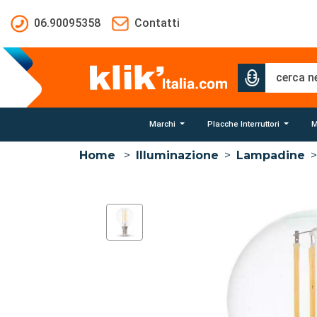
Salta al contenuto principale
06.90095358
Contatti
Marchi
Placche Interruttori
M
Home
>
Illuminazione
>
Lampadine
>