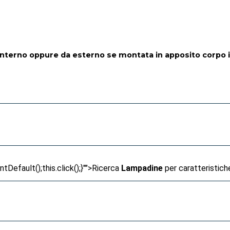
interno oppure da esterno se montata in apposito corpo 
Default();this.click();}"">
Ricerca
Lampadine
per caratteristich