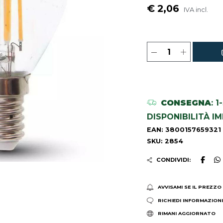
€ 2,06
IVA incl.
CONSEGNA
: 
DISPONIBILITÀ I
EAN: 3800157659321
SKU: 2854
CONDIVIDI:
AVVISAMI SE IL PREZZO
RICHIEDI INFORMAZION
RIMANI AGGIORNATO