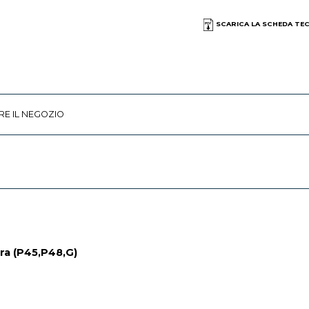
SCARICA LA SCHEDA TE
RE IL NEGOZIO
era (P45,P48,G)