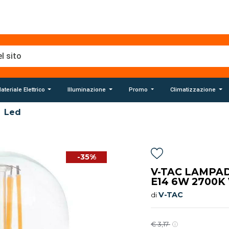
ateriale Elettrico
Illuminazione
Promo
Climatizzazione
Led
-35%
V-TAC LAMPAD
E14 6W 2700K 
V-TAC
di
€ 3,17