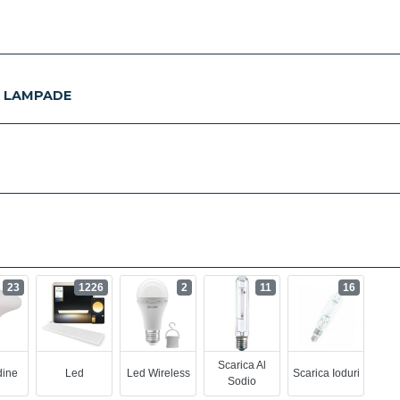
E LAMPADE
23
1226
2
11
16
Scarica Al
ine
Led
Led Wireless
Scarica Ioduri
Sodio