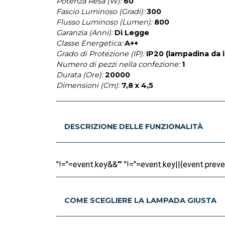
Potenza Resa (W):
60
Fascio Luminoso (Gradi):
300
Flusso Luminoso (Lumen):
800
Garanzia (Anni):
Di Legge
Classe Energetica:
A++
Grado di Protezione (IP):
IP20 (lampadina da 
Numero di pezzi nella confezione:
1
Durata (Ore):
20000
Dimensioni (Cm):
7,8 x 4,5
DESCRIZIONE DELLE FUNZIONALITÀ
"!="=event.key&&"" "!="=event.key||{event.prevent
COME SCEGLIERE LA LAMPADA GIUSTA