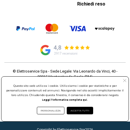
Richiedi reso
© Elettroservice Spa - Sede Legale: Via Leonardo da Vinci, 40 -
00015 Monterotondo Scalo (RM)
Partita Iva: 01586761007 - Codice Fiscale: 06634500588 Capitale
Questo sito web utilizza i cookie. Utilizziamo i cookie per statistiche e per
Sociale 1.600.000,00 Euro i.v. Iscritto al Registro delle Imprese di
personalizzare contenuti ed annunci. Navigando nel sito accetti implicitamente il
Roma REA: RM-535144
loro utilizzo. Chiudendo questa finestra, il consenso è da considerarsi negato.
Sede Operativa: Via Leonardo da Vinci, 40 - 00015 Monterotondo
Leggi l'informativa completa qui.
Scalo (RM) - Telefono:
06.90095358
PERSONALIZZA
ACCETTA TUTTI
Copyright by Elettroservice Spa
2026