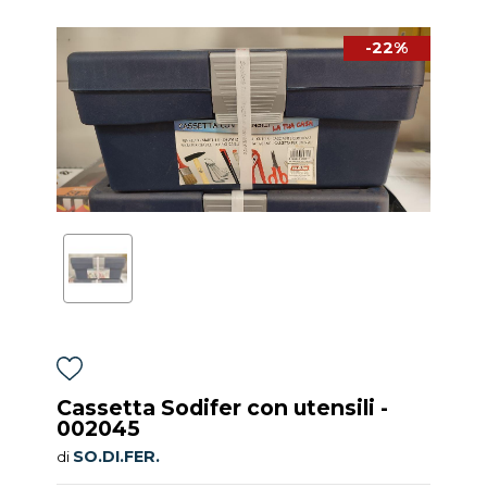
-22%
Cassetta Sodifer con utensili -
002045
SO.DI.FER.
di