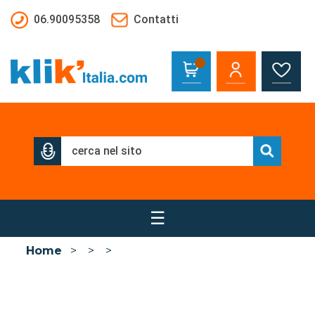
Salta al contenuto principale
06.90095358
Contatti
☰
Home
>
>
>