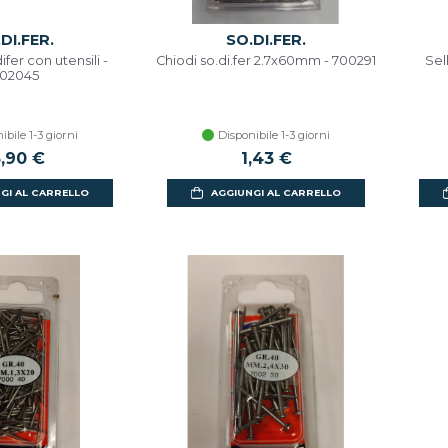
DI.FER.
SO.DI.FER.
fer con utensili -
Chiodi so.di.fer 2.7x60mm - 700291
Sel
02045
ibile 1-3 giorni
Disponibile 1-3 giorni
3,90 €
1,43 €
GI AL CARRELLO
AGGIUNGI AL CARRELLO