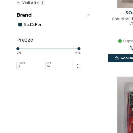
Vedi Altri
(1)
SO.
Brand
Chiodi so.d
7
So.di.fer.
Prezzo
Dispon
1
0 €
14 €
AGGIUN
Da €
A €