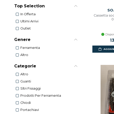
Top Selection
SO.
In Offerta
Cassetta sodi
0
Ultimi Arrivi
Outlet
Dispon
Genere
1
Ferramenta
AGGIUN
Altro
Categorie
Altro
Guanti
Sltri Fissaggi
Prodotti Per Ferramenta
Chiodi
Portachiavi