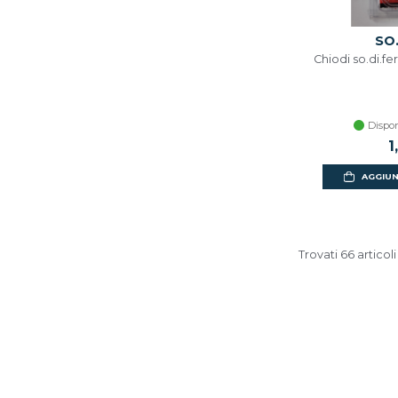
SO.
Chiodi so.di.f
Dispon
1
AGGIUN
Trovati 66 articoli