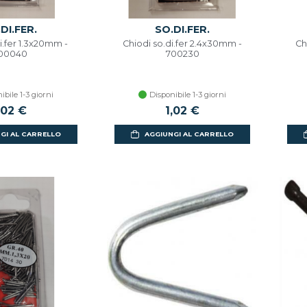
DI.FER.
SO.DI.FER.
i.fer 1.3x20mm -
Chiodi so.di.fer 2.4x30mm -
Ch
00040
700230
ibile 1-3 giorni
Disponibile 1-3 giorni
,02 €
1,02 €
GI AL CARRELLO
AGGIUNGI AL CARRELLO