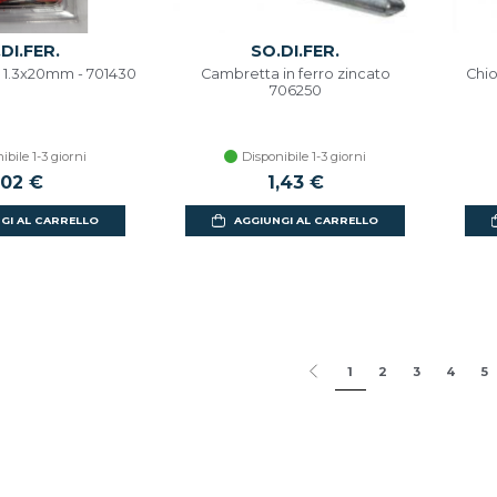
DI.FER.
SO.DI.FER.
er 1.3x20mm - 701430
Cambretta in ferro zincato
Chio
706250
ibile 1-3 giorni
Disponibile 1-3 giorni
,02 €
1,43 €
GI AL CARRELLO
AGGIUNGI AL CARRELLO
1
2
3
4
5