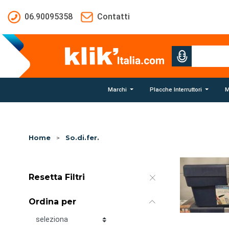
Salta al contenuto principale
06.90095358
Contatti
Marchi
Placche Interruttori
M
Home
>
So.di.fer.
Resetta Filtri
Ordina per
Ordina per