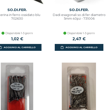
SO.DI.FER.
SO.DI.FER.
lerina in ferro ossidato blu
Dadi esagonali so.di.fer diametro
702630
5mm 40pz - 731006
Disponibile 1-3 giorni
Disponibile 1-3 giorni
1,02 €
2,47 €
AGGIUNGI AL CARRELLO
AGGIUNGI AL CARRELLO