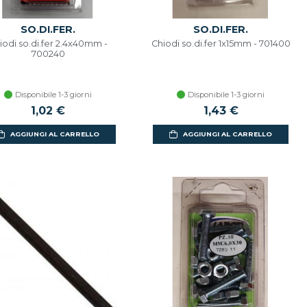
SO.DI.FER.
SO.DI.FER.
iodi so.di.fer 2.4x40mm -
Chiodi so.di.fer 1x15mm - 701400
700240
Disponibile 1-3 giorni
Disponibile 1-3 giorni
1,02 €
1,43 €
AGGIUNGI AL CARRELLO
AGGIUNGI AL CARRELLO