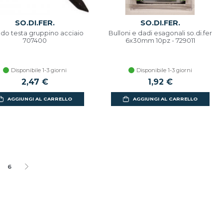
SO.DI.FER.
SO.DI.FER.
do testa gruppino acciaio
Bulloni e dadi esagonali so.di.fer
707400
6x30mm 10pz - 729011
Disponibile 1-3 giorni
Disponibile 1-3 giorni
2,47 €
1,92 €
AGGIUNGI AL CARRELLO
AGGIUNGI AL CARRELLO
6