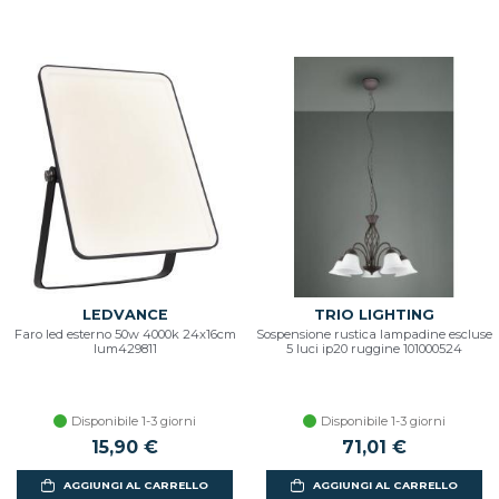
LEDVANCE
TRIO LIGHTING
Faro led esterno 50w 4000k 24x16cm
Sospensione rustica lampadine escluse
lum429811
5 luci ip20 ruggine 101000524
Disponibile 1-3 giorni
Disponibile 1-3 giorni
15,90 €
71,01 €
AGGIUNGI AL CARRELLO
AGGIUNGI AL CARRELLO