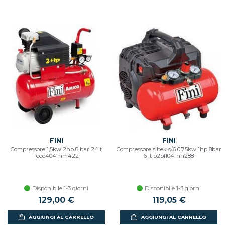
FINI
FINI
Compressore 1,5kw 2hp 8 bar 24lt
Compressore siltek s/6 0,75kw 1hp 8bar
fccc404fnm422
6 lt b2bl104fnn288
Disponibile 1-3 giorni
Disponibile 1-3 giorni
129,00 €
119,05 €
AGGIUNGI AL CARRELLO
AGGIUNGI AL CARRELLO