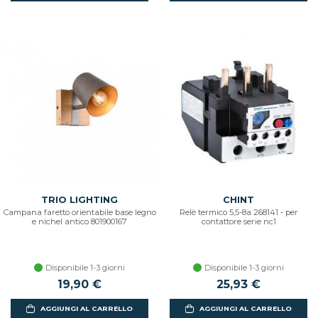
TRIO LIGHTING
CHINT
Campana faretto orientabile base legno
Relè termico 5,5-8a 268141 - per
e nichel antico 801900167
contattore serie nc1
Disponibile 1-3 giorni
Disponibile 1-3 giorni
19,90 €
25,93 €
AGGIUNGI AL CARRELLO
AGGIUNGI AL CARRELLO