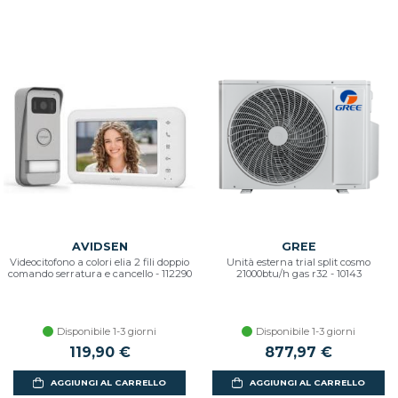
AVIDSEN
GREE
Videocitofono a colori elia 2 fili doppio
Unità esterna trial split cosmo
comando serratura e cancello - 112290
21000btu/h gas r32 - 10143
Disponibile 1-3 giorni
Disponibile 1-3 giorni
119,90 €
877,97 €
AGGIUNGI AL CARRELLO
AGGIUNGI AL CARRELLO