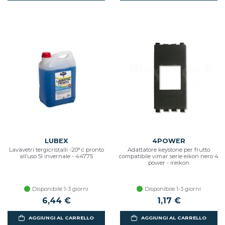
LUBEX
4POWER
Lavavetri tergicristalli -20° c pronto
Adattatore keystone per frutto
all’uso 5l invernale - 44775
compatibile vimar serie eikon nero 4
power - ireikon
Disponibile 1-3 giorni
Disponibile 1-3 giorni
6,44 €
1,17 €
AGGIUNGI AL CARRELLO
AGGIUNGI AL CARRELLO