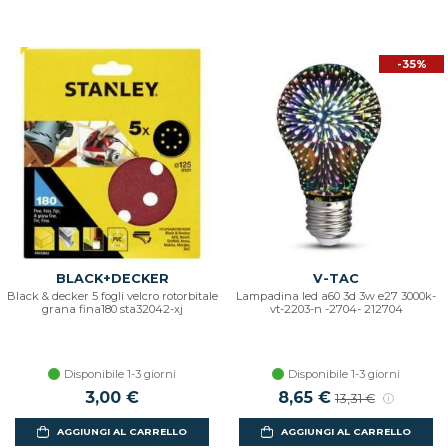
-35%
BLACK+DECKER
V-TAC
Black & decker 5 fogli velcro rotorbitale
Lampadina led a60 3d 3w e27 3000k-
grana fina180 sta32042-xj
vt-2203-n -2704- 212704
Disponibile 1-3 giorni
Disponibile 1-3 giorni
3,00 €
Prezzo scontato
8,65 €
Prezzo di listino
13,31 €
AGGIUNGI AL CARRELLO
AGGIUNGI AL CARRELLO