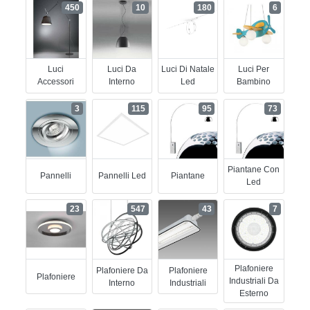
450
10
180
6
Luci
Luci Da
Luci Di Natale
Luci Per
Accessori
Interno
Led
Bambino
3
115
95
73
Piantane Con
Pannelli
Pannelli Led
Piantane
Led
23
547
43
7
Plafoniere
Plafoniere Da
Plafoniere
Plafoniere
Industriali Da
Interno
Industriali
Esterno