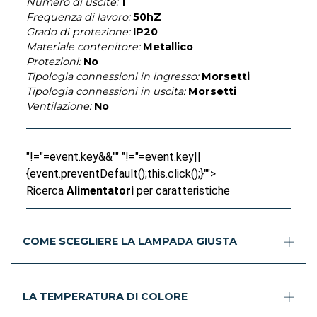
Numero di uscite:
1
Frequenza di lavoro:
50hZ
Grado di protezione:
IP20
Materiale contenitore:
Metallico
Protezioni:
No
Tipologia connessioni in ingresso:
Morsetti
Tipologia connessioni in uscita:
Morsetti
Ventilazione:
No
"!="=event.key&&"" "!="=event.key||
{event.preventDefault();this.click();}"">
Ricerca
Alimentatori
per caratteristiche
COME SCEGLIERE LA LAMPADA GIUSTA
LA TEMPERATURA DI COLORE