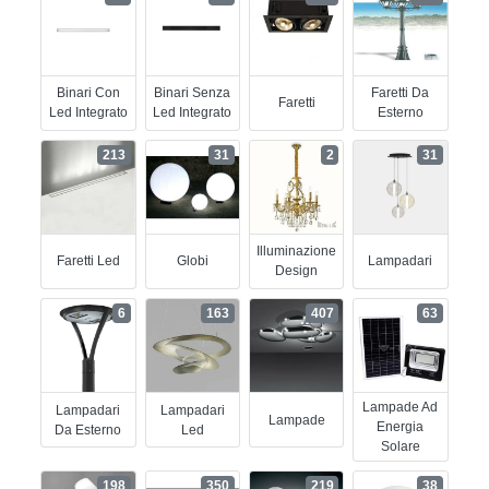
Binari Con
Binari Senza
Faretti Da
Faretti
Led Integrato
Led Integrato
Esterno
213
31
2
31
Illuminazione
Faretti Led
Globi
Lampadari
Design
6
163
407
63
Lampade Ad
Lampadari
Lampadari
Lampade
Energia
Da Esterno
Led
Solare
198
350
219
38