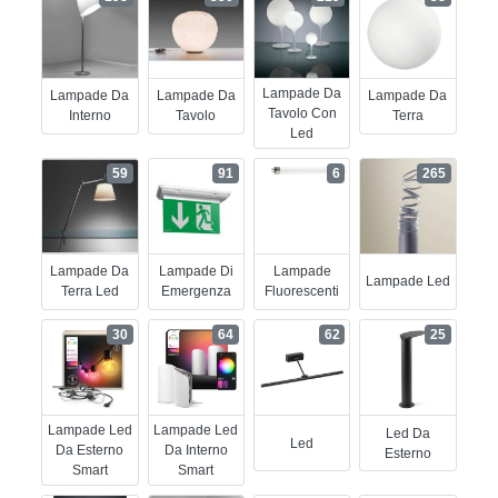
Lampade Da
Lampade Da
Lampade Da
Lampade Da
Tavolo Con
Interno
Tavolo
Terra
Led
59
91
6
265
Lampade Da
Lampade Di
Lampade
Lampade Led
Terra Led
Emergenza
Fluorescenti
30
64
62
25
Lampade Led
Lampade Led
Led Da
Led
Da Esterno
Da Interno
Esterno
Smart
Smart