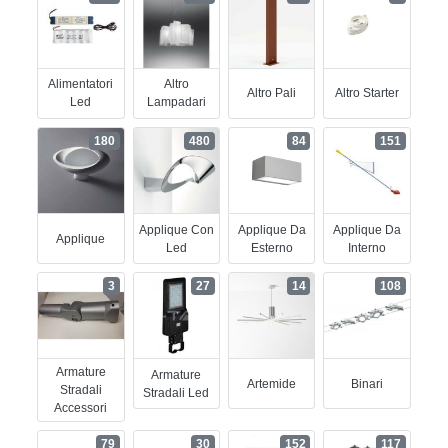
Alimentatori
Altro
Altro Pali
Altro Starter
Led
Lampadari
180
480
84
151
Applique Con
Applique Da
Applique Da
Applique
Led
Esterno
Interno
3
27
14
108
Armature
Armature
Artemide
Binari
Stradali
Stradali Led
Accessori
79
30
152
117