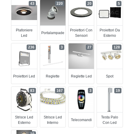
43
220
20
5
Plafoniere
Proiettori Con
Proiettori Da
Portalampade
Led
Sensori
Esterno
236
3
27
128
Proiettori Led
Reglette
Reglette Led
Spot
83
167
3
19
Strisce Led
Strisce Led
Testa Palo
Telecomandi
Esterno
Interno
Con Led