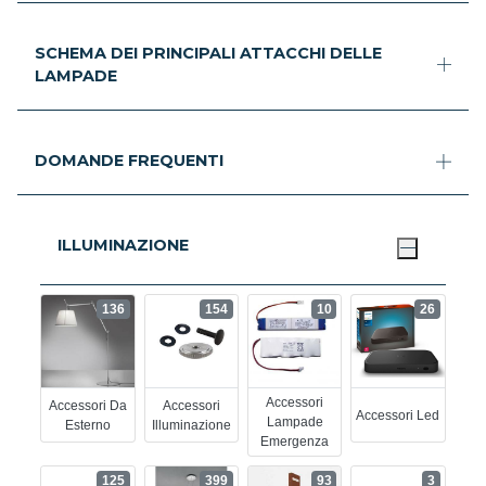
SCHEMA DEI PRINCIPALI ATTACCHI DELLE
LAMPADE
DOMANDE FREQUENTI
ILLUMINAZIONE
136
154
10
26
Accessori
Accessori Da
Accessori
Accessori Led
Lampade
Esterno
Illuminazione
Emergenza
125
399
93
3