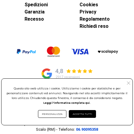
Spedizioni
Cookies
Garanzia
Privacy
Recesso
Regolamento
Richiedi reso
Questo sito web utilizza i cookie. Utilizziamo i cookie per statistiche e per
personalizzare contenuti ed annunci. Navigando nel sito accetti implicitamente il
© Elettroservice Spa - Sede Legale: Via Leonardo da Vinci, 40 -
loro utilizzo. Chiudendo questa finestra, il consenso è da considerarsi negato.
00015 Monterotondo Scalo (RM)
Leggi l'informativa completa qui.
Partita Iva: 01586761007 - Codice Fiscale: 06634500588 Capitale
Sociale 1.600.000,00 Euro i.v. Iscritto al Registro delle Imprese di
PERSONALIZZA
ACCETTA TUTTI
Roma REA: RM-535144
Sede Operativa: Via Leonardo da Vinci, 40 - 00015 Monterotondo
Scalo (RM) - Telefono:
06.90095358