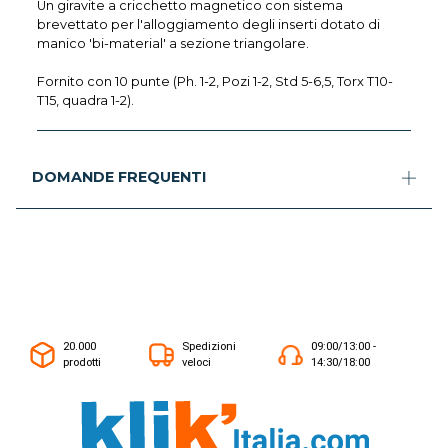
Un giravite a cricchetto magnetico con sistema
brevettato per l'alloggiamento degli inserti dotato di
manico 'bi-material' a sezione triangolare.
Fornito con 10 punte (Ph. 1-2, Pozi 1-2, Std 5-6,5, Torx T10-
T15, quadra 1-2).
DOMANDE FREQUENTI
20.000
Spedizioni
09:00/13:00 -
prodotti
veloci
14:30/18:00