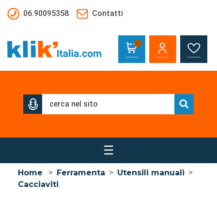
Salta al contenuto principale
06.90095358
Contatti
☰
Home
>
Ferramenta
>
Utensili manuali
>
Cacciaviti