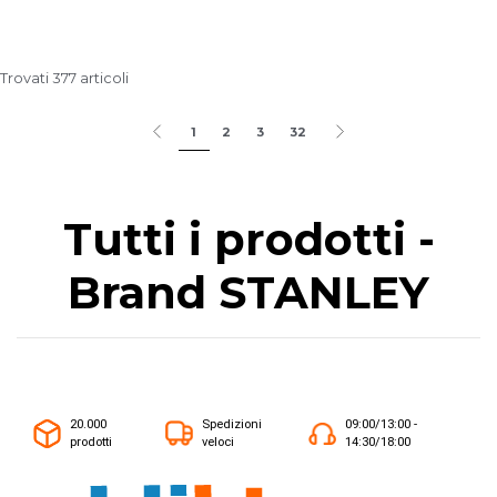
Trovati 377 articoli
1
2
3
32
Tutti i prodotti -
Brand STANLEY
20.000
Spedizioni
09:00/13:00 -
prodotti
veloci
14:30/18:00