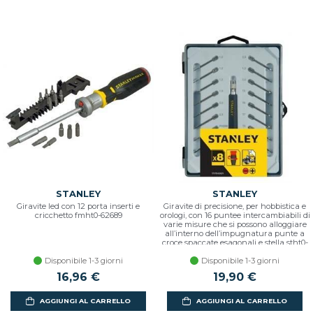
STANLEY
STANLEY
Giravite led con 12 porta inserti e
Giravite di precisione, per hobbistica e
cricchetto fmht0-62689
orologi, con 16 puntee intercambiabili di
varie misure che si possono alloggiare
all’interno dell’impugnatura punte a
croce spaccate esagonali e stella stht0-
62633
Disponibile 1-3 giorni
Disponibile 1-3 giorni
16,96 €
19,90 €
AGGIUNGI AL CARRELLO
AGGIUNGI AL CARRELLO