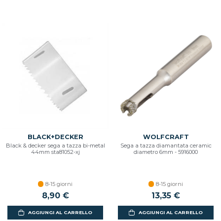
BLACK+DECKER
WOLFCRAFT
Black & decker sega a tazza bi-metal
Sega a tazza diamantata ceramic
44mm sta81052-xj
diametro 6mm - 5916000
8-15 giorni
8-15 giorni
8,90 €
13,35 €
AGGIUNGI AL CARRELLO
AGGIUNGI AL CARRELLO