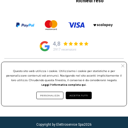
Richiedi reso
© Elettroservice Spa - Sede Legale: Via Leonardo da Vinci, 40 -
Questo sito web utilizza i cookie. Utilizziamo i cookie per statistiche e per
00015 Monterotondo Scalo (RM)
personalizzare contenuti ed annunci. Navigando nel sito accetti implicitamente il
Partita Iva: 01586761007 - Codice Fiscale: 06634500588 Capitale
loro utilizzo. Chiudendo questa finestra, il consenso è da considerarsi negato.
Sociale 1.600.000,00 Euro i.v. Iscritto al Registro delle Imprese di
Leggi l'informativa completa qui.
Roma REA: RM-535144
Sede Operativa: Via Leonardo da Vinci, 40 - 00015 Monterotondo
PERSONALIZZA
ACCETTA TUTTI
Scalo (RM) - Telefono:
06.90095358
Copyright by Elettroservice Spa
2026