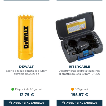
DEWALT
INTERCABLE
Seghe a tazza bimetallica 19mm
Assortimento seghe a tazza hss
extreme dt90298-qz
diametro da 20 a 60 mm- 74200
Disponibile 1-3 giorni
8-15 giorni
12,79 €
195,87 €
AGGIUNGI AL CARRELLO
AGGIUNGI AL CARRELLO