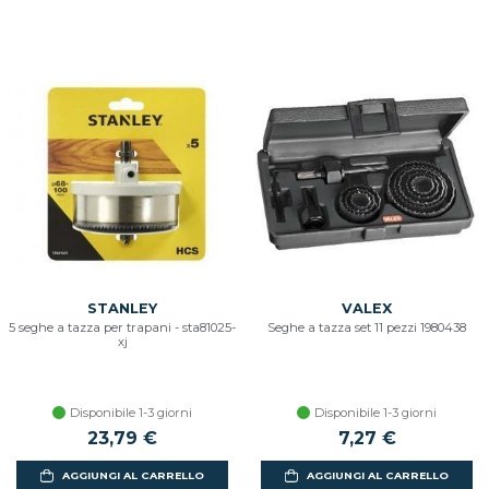
STANLEY
VALEX
5 seghe a tazza per trapani - sta81025-
Seghe a tazza set 11 pezzi 1980438
xj
Disponibile 1-3 giorni
Disponibile 1-3 giorni
23,79 €
7,27 €
AGGIUNGI AL CARRELLO
AGGIUNGI AL CARRELLO