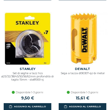
STANLEY
DEWALT
Set di seghe a tazz hcs
Sega a tazza dt90307-qz-bi metal
ø25/32/38/45/50/56/62mm profondità di
taglio 15mm - sta81000-xj
Disponibile 1-3 giorni
Disponibile 1-3 giorni
9,50 €
15,61 €
AGGIUNGI AL CARRELLO
AGGIUNGI AL CARRELLO