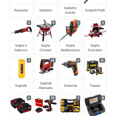
Saldatrici
Rasaerba
Saldatrici
Scalpelli Piatti
Inverter
5
6
1
4
Seghe A
Seghe
Seghe
Seghe
Gattuccio
Circolari
Multifunzione
Troncatrici
4
10
2
11
Seghetti
Seghetti
Svitavvita
Trapani
Alternativi
3
32
7
8