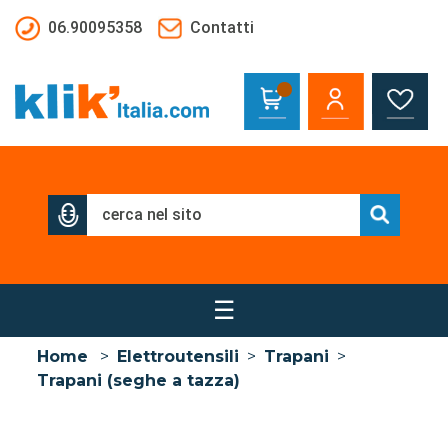
Salta al contenuto principale
06.90095358
Contatti
☰
Home
>
Elettroutensili
>
Trapani
>
Trapani (seghe a tazza)