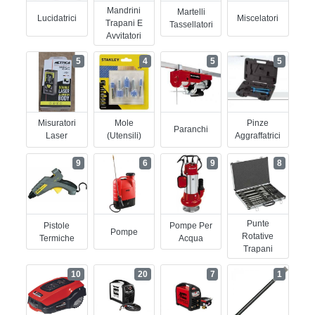
Mandrini
Martelli
Lucidatrici
Miscelatori
Trapani E
Tassellatori
Avvitatori
5
4
5
5
Misuratori
Mole
Pinze
Paranchi
Laser
(utensili)
Aggraffatrici
9
6
9
8
Punte
Pistole
Pompe Per
Pompe
Rotative
Termiche
Acqua
Trapani
10
20
7
1