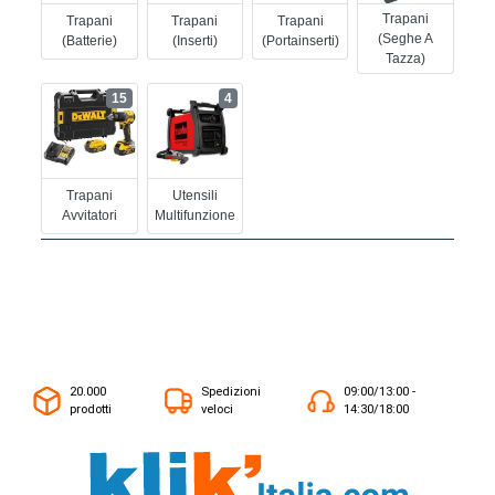
Trapani
Trapani
Trapani
Trapani
(seghe A
(batterie)
(inserti)
(portainserti)
Tazza)
15
4
Trapani
Utensili
Avvitatori
Multifunzione
20.000
Spedizioni
09:00/13:00 -
prodotti
veloci
14:30/18:00