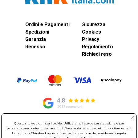
Ordini e Pagamenti
Sicurezza
Spedizioni
Cookies
Garanzia
Privacy
Recesso
Regolamento
Richiedi reso
Questo sito web utilizza i cookie. Utilizziamo i cookie per statistiche e per
© Elettroservice Spa - Sede Legale: Via Leonardo da Vinci, 40 -
personalizzare contenuti ed annunci. Navigando nel sito accetti implicitamente il
00015 Monterotondo Scalo (RM)
loro utilizzo. Chiudendo questa finestra, il consenso è da considerarsi negato.
Partita Iva: 01586761007 - Codice Fiscale: 06634500588 Capitale