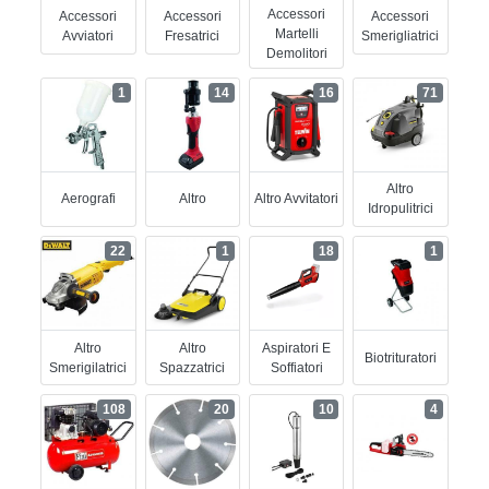
Accessori
Accessori
Accessori
Accessori
Martelli
Avviatori
Fresatrici
Smerigliatrici
Demolitori
1
14
16
71
Altro
Aerografi
Altro
Altro Avvitatori
Idropulitrici
22
1
18
1
Altro
Altro
Aspiratori E
Biotrituratori
Smerigilatrici
Spazzatrici
Soffiatori
108
20
10
4