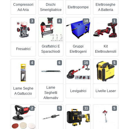
Compressori
Dischi
Elettroseghe
Elettropompe
Ad Aria
Smerigliatrice
A Batteria
3
4
18
1
Graffatrici E
Gruppi
Kit
Fresatrici
Sparachiodi
Elettrogeni
Elettroutensili
4
6
16
5
Lame
Lame Seghe
Levigatrici
Livelle Laser
Seghetti
A Gattuccio
Alternativ
2
5
11
5