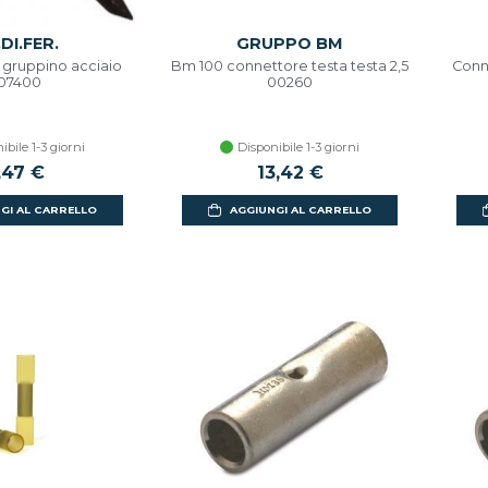
DI.FER.
GRUPPO BM
 gruppino acciaio
Bm 100 connettore testa testa 2,5
Conn
07400
00260
ibile 1-3 giorni
Disponibile 1-3 giorni
,47 €
13,42 €
GI AL CARRELLO
AGGIUNGI AL CARRELLO