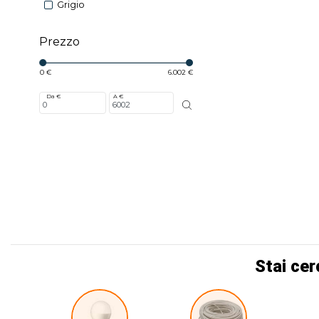
Grigio
Prezzo
0 €
6.002 €
Da €
A €
Stai cer