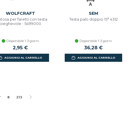
WOLFCRAFT
SEM
tosa per faretti con testa
Testa palo doppio 15° 4312
pieghevole - 5499000
Disponibile 1-3 giorni
Disponibile 1-3 giorni
2,95 €
36,28 €
AGGIUNGI AL CARRELLO
AGGIUNGI AL CARRELLO
7
8
213