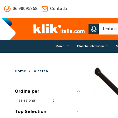
Salta al contenuto principale
06.90095358
Contatti
Marchi
Placche Interruttori
M
Home
>
Ricerca
Ordina per
Ordina per
Top Selection