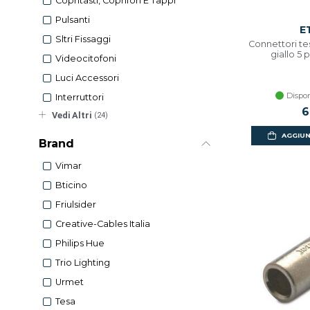
Copritasti, Coprifori E Tappi
Pulsanti
E
Sltri Fissaggi
Connettori t
giallo 5 
Videocitofoni
Luci Accessori
Dispon
Interruttori
6
Vedi Altri
(24)
AGGIUN
Brand
Vimar
Bticino
Friulsider
Creative-Cables Italia
Philips Hue
Trio Lighting
Urmet
Tesa