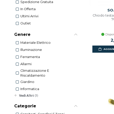
Spedizione Gratuita
In Offerta
SO.
Chiodo testa
Ultimi Arrivi
7
Outlet
Genere
Dispon
2
Materiale Elettrico
AGGIUN
Illuminazione
Ferramenta
Allarmi
Climatizzazione E
Riscaldamento
Giardino
Informatica
Vedi Altri
(3)
Categorie