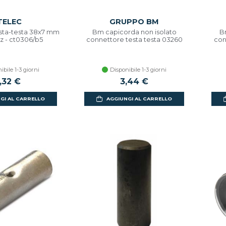
TELEC
GRUPPO BM
esta-testa 38x7 mm
Bm capicorda non isolato
B
pz - ct0306/b5
connettore testa testa 03260
con
ibile 1-3 giorni
Disponibile 1-3 giorni
,32 €
3,44 €
GI AL CARRELLO
AGGIUNGI AL CARRELLO