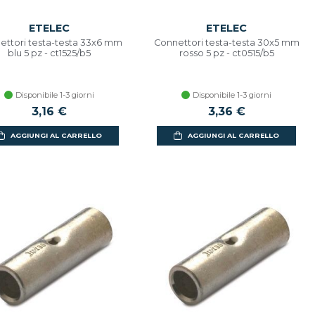
ETELEC
ETELEC
ettori testa-testa 33x6 mm
Connettori testa-testa 30x5 mm
blu 5 pz - ct1525/b5
rosso 5 pz - ct0515/b5
Disponibile 1-3 giorni
Disponibile 1-3 giorni
3,16 €
3,36 €
AGGIUNGI AL CARRELLO
AGGIUNGI AL CARRELLO