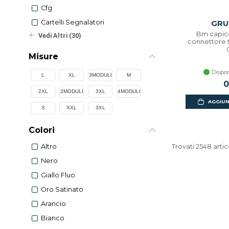
Cfg
Cartelli Segnalatori
GRU
Bm capico
Vedi Altri (30)
connettore 
Misure
Dispon
L
XL
3MODULI
M
0
2XL
2MODULI
3XL
4MODULI
AGGIUN
S
XXL
3XL
Colori
Trovati 2548 artic
Altro
Nero
Giallo Fluo
Oro Satinato
Arancio
Bianco