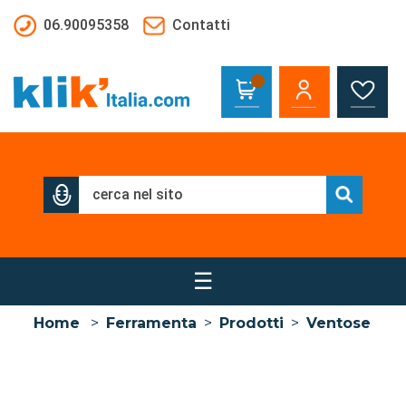
Salta al contenuto principale
06.90095358
Contatti
☰
Home
>
Ferramenta
>
Prodotti
>
Ventose