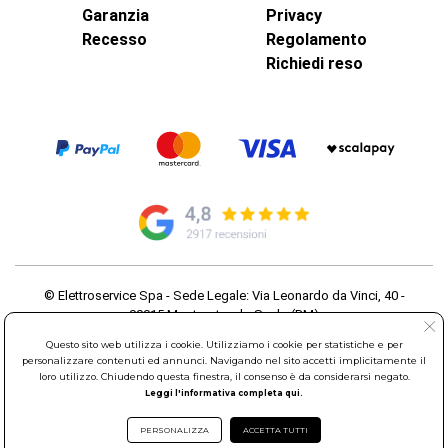
Garanzia
Privacy
Recesso
Regolamento
Richiedi reso
© Elettroservice Spa - Sede Legale: Via Leonardo da Vinci, 40 -
00015 Monterotondo Scalo (RM)
Partita Iva: 01586761007 - Codice Fiscale: 06634500588 Capitale
Questo sito web utilizza i cookie. Utilizziamo i cookie per statistiche e per
Sociale 1.600.000,00 Euro i.v. Iscritto al Registro delle Imprese di
personalizzare contenuti ed annunci. Navigando nel sito accetti implicitamente il
Roma REA: RM-535144
loro utilizzo. Chiudendo questa finestra, il consenso è da considerarsi negato.
Sede Operativa: Via Leonardo da Vinci, 40 - 00015 Monterotondo
Leggi l'informativa completa qui.
Scalo (RM) - Telefono:
06.90095358
PERSONALIZZA
ACCETTA TUTTI