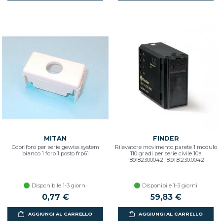
MITAN
FINDER
Copriforo per serie gewiss system
Rilevatore movimento parete 1 modulo
bianco 1 foro 1 posto frp61
110 gradi per serie civile 10a
189182300042 18.91.8.230.0042
Disponibile 1-3 giorni
Disponibile 1-3 giorni
0,77 €
59,83 €
AGGIUNGI AL CARRELLO
AGGIUNGI AL CARRELLO