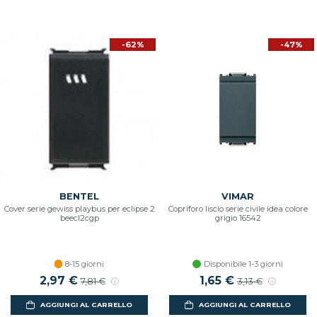
-62%
-47%
BENTEL
VIMAR
Cover serie gewiss playbus per eclipse 2
Copriforo liscio serie civile idea colore
beecl2cgp
grigio 16542
8-15 giorni
Disponibile 1-3 giorni
2,97 €
1,65 €
7,81 €
3,13 €
AGGIUNGI AL CARRELLO
AGGIUNGI AL CARRELLO