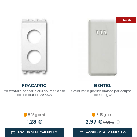
-62%
FRACARRO
BENTEL
Adattatore per serie civile vimar arkè
Cover serie gewiss bianco per eclipse 2
colore bianco 287303
beecl2cgw
8-15 giorni
8-15 giorni
1,28 €
2,97 €
7,81 €
AGGIUNGI AL CARRELLO
AGGIUNGI AL CARRELLO