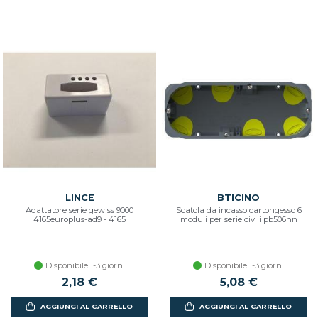
LINCE
BTICINO
Adattatore serie gewiss 9000
Scatola da incasso cartongesso 6
4165europlus-ad9 - 4165
moduli per serie civili pb506nn
Disponibile 1-3 giorni
Disponibile 1-3 giorni
2,18 €
5,08 €
AGGIUNGI AL CARRELLO
AGGIUNGI AL CARRELLO