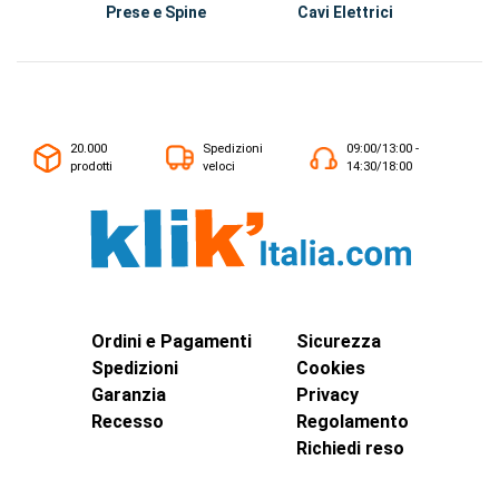
Prese e Spine
Cavi Elettrici
Ma
20.000
Spedizioni
09:00/13:00 -
prodotti
veloci
14:30/18:00
Ordini e Pagamenti
Sicurezza
Spedizioni
Cookies
Garanzia
Privacy
Recesso
Regolamento
Richiedi reso