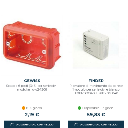
GEWISS
FINDER
Scatola 6 posti (3+3) per serie civili
Rilevatore di movimento da parete
modulari gw24206
1modulo per serie civile bianco
189182300040 18.91.8.230.0040
8-15 giorni
Disponibile 1-3 giorni
2,19 €
59,83 €
AGGIUNGI AL CARRELLO
AGGIUNGI AL CARRELLO