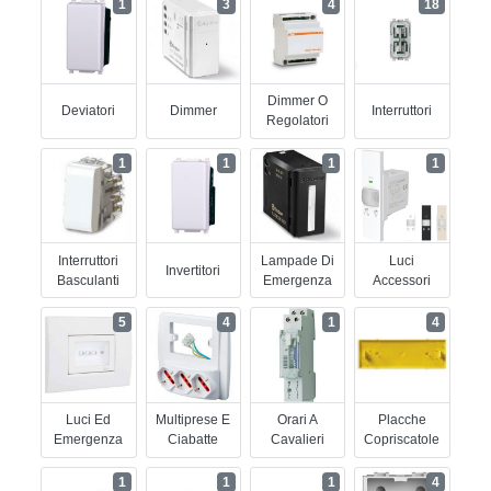
1
3
4
18
Dimmer O
Deviatori
Dimmer
Interruttori
Regolatori
1
1
1
1
Interruttori
Lampade Di
Luci
Invertitori
Basculanti
Emergenza
Accessori
5
4
1
4
Luci Ed
Multiprese E
Orari A
Placche
Emergenza
Ciabatte
Cavalieri
Copriscatole
1
1
1
4