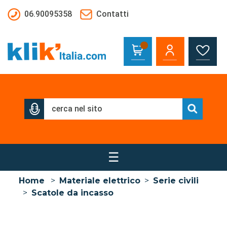
Salta al contenuto principale
06.90095358
Contatti
☰
Home
>
Materiale elettrico
>
Serie civili
>
Scatole da incasso