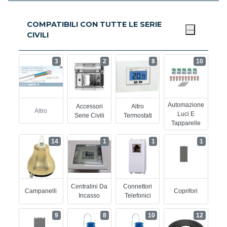
COMPATIBILI CON TUTTE LE SERIE
CIVILI
3
2
8
10
Automazione
Accessori
Altro
Altro
Luci E
Serie Civili
Termostati
Tapparelle
14
1
1
1
Centralini Da
Connettori
Campanelli
Coprifori
Incasso
Telefonici
9
8
10
12