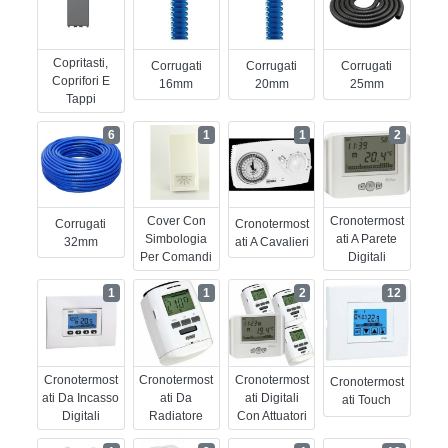
Copritasti,
Corrugati
Corrugati
Corrugati
Coprifori E
16mm
20mm
25mm
Tappi
6
1
1
2
Cover Con
Cronotermost
Corrugati
Cronotermost
Simbologia
Ati A Parete
32mm
Ati A Cavalieri
Per Comandi
Digitali
1
1
2
12
Cronotermost
Cronotermost
Cronotermost
Cronotermost
Ati Da Incasso
Ati Da
Ati Digitali
Ati Touch
Digitali
Radiatore
Con Attuatori