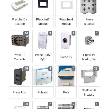
Placche Da
Placche/3
Placche/4
Prese
Esterno
Moduli
Moduli
Bipasso
44
9
1
3
Prese Di
Prese Rj45,
Prese Tv,
Prese Tv
Corrente
Rj11
Radio, Sat
45
4
4
39
Scatole Da
Prese Usb
Pulsanti
Rele
Incasso
60
2
2
1