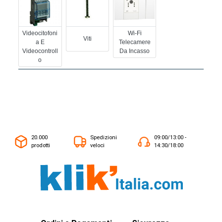
Videocitofoni
Wi-Fi
Viti
A E
Telecamere
Videocontroll
Da Incasso
O
20.000
Spedizioni
09:00/13:00 -
prodotti
veloci
14:30/18:00