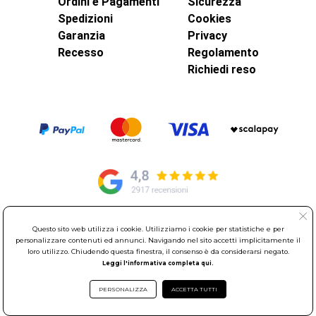
Ordini e Pagamenti
Sicurezza
Spedizioni
Cookies
Garanzia
Privacy
Recesso
Regolamento
Richiedi reso
Questo sito web utilizza i cookie. Utilizziamo i cookie per statistiche e per
© Elettroservice Spa - Sede Legale: Via Leonardo da Vinci, 40 -
personalizzare contenuti ed annunci. Navigando nel sito accetti implicitamente il
00015 Monterotondo Scalo (RM)
loro utilizzo. Chiudendo questa finestra, il consenso è da considerarsi negato.
Partita Iva: 01586761007 - Codice Fiscale: 06634500588 Capitale
Leggi l'informativa completa qui.
Sociale 1.600.000,00 Euro i.v. Iscritto al Registro delle Imprese di
Roma REA: RM-535144
PERSONALIZZA
ACCETTA TUTTI
Sede Operativa: Via Leonardo da Vinci, 40 - 00015 Monterotondo
Scalo (RM) - Telefono:
06.90095358