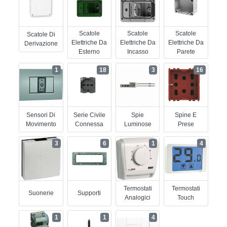
Scatole
Scatole
Scatole
Scatole Di
Elettriche Da
Elettriche Da
Elettriche Da
Derivazione
Esterno
Incasso
Parete
1
18
3
16
Sensori Di
Serie Civile
Spie
Spine E
Movimento
Connessa
Luminose
Prese
3
6
1
4
Termostati
Termostati
Suonerie
Supporti
Analogici
Touch
1
1
4