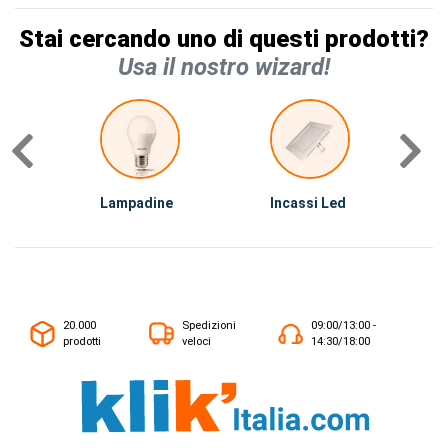
Stai cercando uno di questi prodotti?
Usa il nostro wizard!
Lampadine
Incassi Led
I
20.000
Spedizioni
09:00/13:00 -
prodotti
veloci
14:30/18:00