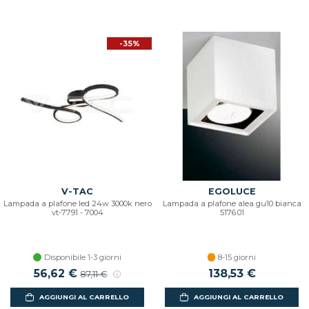
-35%
V-TAC
EGOLUCE
Lampada a plafone led 24w 3000k nero
Lampada a plafone alea gu10 bianca
vt-7791 - 7004
5176.01
Disponibile 1-3 giorni
8-15 giorni
56,62 €
138,53 €
87,11 €
AGGIUNGI AL CARRELLO
AGGIUNGI AL CARRELLO