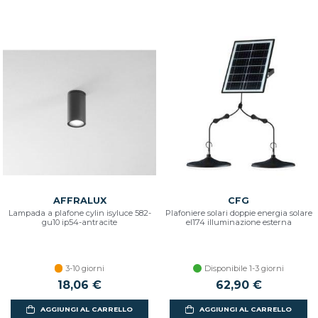
AFFRALUX
CFG
Lampada a plafone cylin isyluce 582-
Plafoniere solari doppie energia solare
gu10 ip54-antracite
el174 illuminazione esterna
3-10 giorni
Disponibile 1-3 giorni
18,06 €
62,90 €
AGGIUNGI AL CARRELLO
AGGIUNGI AL CARRELLO