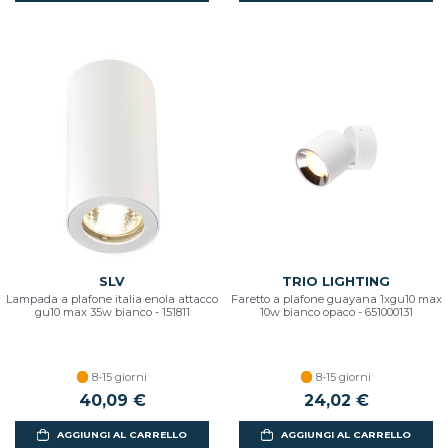
SLV
TRIO LIGHTING
Lampada a plafone italia enola attacco
Faretto a plafone guayana 1xgu10 max
gu10 max 35w bianco - 151811
10w bianco opaco - 651000131
8-15 giorni
8-15 giorni
40,09 €
24,02 €
AGGIUNGI AL CARRELLO
AGGIUNGI AL CARRELLO