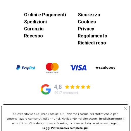
Ordini e Pagamenti
Sicurezza
Spedizioni
Cookies
Garanzia
Privacy
Recesso
Regolamento
Richiedi reso
© Elettroservice Spa - Sede Legale: Via Leonardo da Vinci, 40 -
Questo sito web utilizza i cookie. Utilizziamo i cookie per statistiche e per
00015 Monterotondo Scalo (RM)
personalizzare contenuti ed annunci. Navigando nel sito accetti implicitamente il
Partita Iva: 01586761007 - Codice Fiscale: 06634500588 Capitale
loro utilizzo. Chiudendo questa finestra, il consenso è da considerarsi negato.
Sociale 1.600.000,00 Euro i.v. Iscritto al Registro delle Imprese di
Leggi l'informativa completa qui.