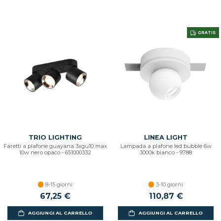
GRATIS
TRIO LIGHTING
LINEA LIGHT
Faretti a plafone guayana 3xgu10 max
Lampada a plafone led bubble 6w
10w nero opaco - 651000332
3000k bianco - 9788
8-15 giorni
3-10 giorni
67,25 €
110,87 €
AGGIUNGI AL CARRELLO
AGGIUNGI AL CARRELLO