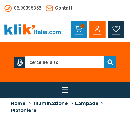
Salta al contenuto principale
06.90095358
Contatti
☰
Home
>
Illuminazione
>
Lampade
>
Plafoniere