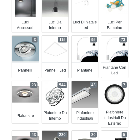
Luci
Luci Da
Luci Di Natale
Luci Per
Accessori
Interno
Led
Bambino
3
115
95
73
Piantane Con
Pannelli
Pannelli Led
Piantane
Led
23
544
43
7
Plafoniere
Plafoniere Da
Plafoniere
Plafoniere
Industriali Da
Interno
Industriali
Esterno
43
220
20
5