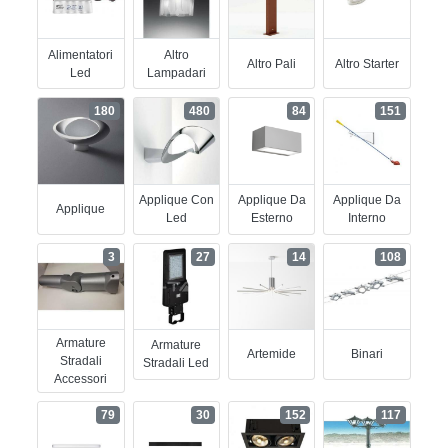
Alimentatori
Altro
Altro Pali
Altro Starter
Led
Lampadari
180
480
84
151
Applique Con
Applique Da
Applique Da
Applique
Led
Esterno
Interno
3
27
14
108
Armature
Armature
Artemide
Binari
Stradali
Stradali Led
Accessori
79
30
152
117