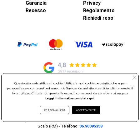
Garanzia
Privacy
Recesso
Regolamento
Richiedi reso
Questo sito web utilizza i cookie. Utilizziamo i cookie per statistiche e per
personalizzare contenuti ed annunci. Navigando nel sito accetti implicitamente il
© Elettroservice Spa - Sede Legale: Via Leonardo da Vinci, 40 -
loro utilizzo. Chiudendo questa finestra, il consenso è da considerarsi negato.
00015 Monterotondo Scalo (RM)
Leggi l'informativa completa qui.
Partita Iva: 01586761007 - Codice Fiscale: 06634500588 Capitale
Sociale 1.600.000,00 Euro i.v. Iscritto al Registro delle Imprese di
PERSONALIZZA
ACCETTA TUTTI
Roma REA: RM-535144
Sede Operativa: Via Leonardo da Vinci, 40 - 00015 Monterotondo
Scalo (RM) - Telefono:
06.90095358