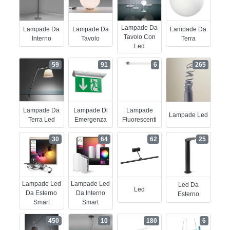
Lampade Da
Lampade Da
Lampade Da
Lampade Da
Tavolo Con
Interno
Tavolo
Terra
Led
59
91
6
265
Lampade Da
Lampade Di
Lampade
Lampade Led
Terra Led
Emergenza
Fluorescenti
30
64
62
25
Lampade Led
Lampade Led
Led Da
Led
Da Esterno
Da Interno
Esterno
Smart
Smart
450
10
180
6