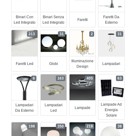
Binari Con
Binari Senza
Faretti Da
Faretti
Led Integrato
Led Integrato
Esterno
213
31
2
31
Illuminazione
Faretti Led
Globi
Lampadari
Design
6
163
405
63
Lampade Ad
Lampadari
Lampadari
Lampade
Energia
Da Esterno
Led
Solare
198
350
219
38