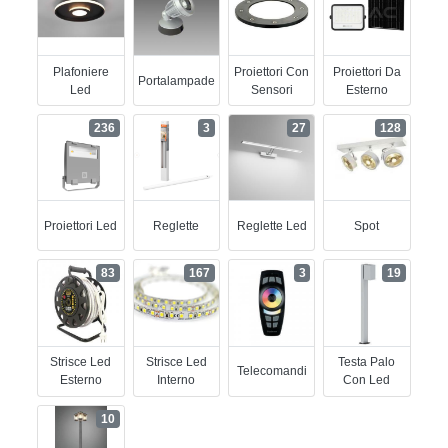
Plafoniere
Proiettori Con
Proiettori Da
Portalampade
Led
Sensori
Esterno
236
3
27
128
Proiettori Led
Reglette
Reglette Led
Spot
83
167
3
19
Strisce Led
Strisce Led
Testa Palo
Telecomandi
Esterno
Interno
Con Led
10