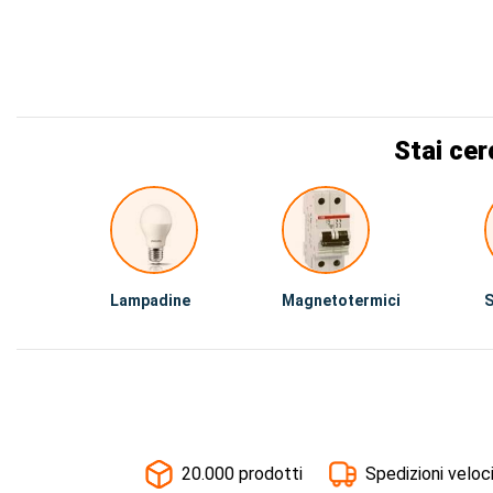
Stai cer
Lampadine
Magnetotermici
S
20.000 prodotti
Spedizioni veloc