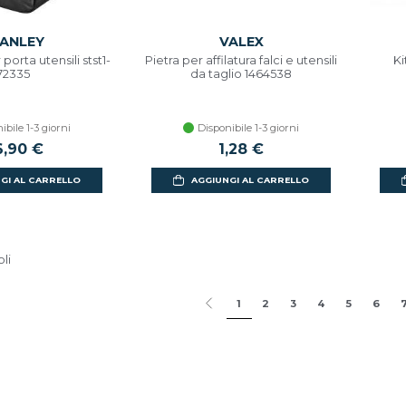
ANLEY
VALEX
porta utensili stst1-
Pietra per affilatura falci e utensili
Ki
72335
da taglio 1464538
ibile 1-3 giorni
Disponibile 1-3 giorni
,90 €
1,28 €
GI AL CARRELLO
AGGIUNGI AL CARRELLO
oli
1
2
3
4
5
6