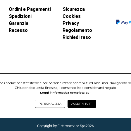
Ordini e Pagamenti
Sicurezza
Spedizioni
Cookies
Garanzia
Privacy
Recesso
Regolamento
Richiedi reso
inci, 40 - 00015 Monterotondo Scalo (RM)
amo i cookie per statistiche e per personalizzare contenuti ed annunci. Navigando nel s
Capitale Sociale 1.600.000,00 Euro i.v. Iscritto al Registro delle Imprese di 
Chiudendo questa finestra, il consenso è da considerarsi negato.
nterotondo Scalo (RM) - Telefono:
06.90095358
Leggi l'informativa completa qui.
PERSONALIZZA
ACCETTA TUTTI
Copyright by Elettroservice Spa
2026