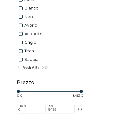
Bianco
Nero
Avorio
Antracite
Grigio
Tech
Sabbia
Vedi Altri
(42)
Prezzo
0 €
8.493 €
Da €
A €