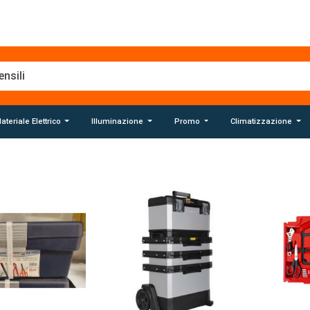
ateriale Elettrico
Illuminazione
Promo
Climatizzazione