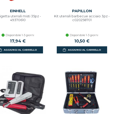
EINHELL
PAPILLON
igetta utensili misti 35pz -
Kit utensili barbecue acciaio 3pz -
49370610
c020258701
Disponibile 1-3 giorni
Disponibile 1-3 giorni
17,94 €
10,50 €
AGGIUNGI AL CARRELLO
AGGIUNGI AL CARRELLO