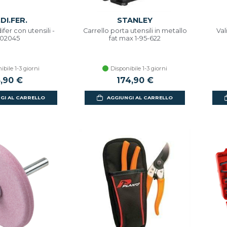
DI.FER.
STANLEY
fer con utensili -
Carrello porta utensili in metallo
Val
02045
fat max 1-95-622
ibile 1-3 giorni
Disponibile 1-3 giorni
3,90 €
174,90 €
GI AL CARRELLO
AGGIUNGI AL CARRELLO