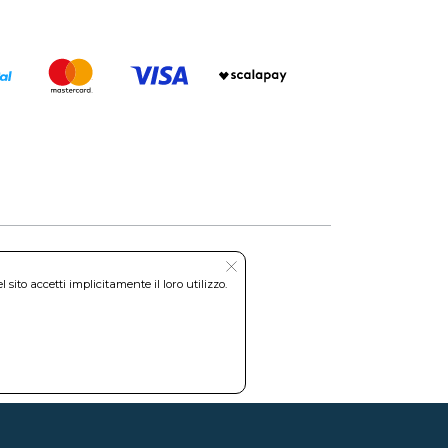
ito accetti implicitamente il loro utilizzo.
Roma REA: RM-535144