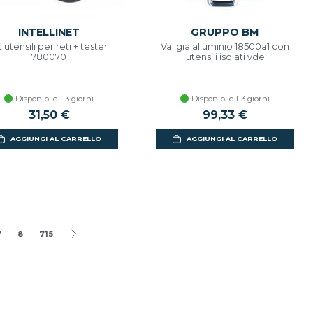
INTELLINET
GRUPPO BM
t utensili per reti + tester
Valigia alluminio 18500a1 con
780070
utensili isolati vde
Disponibile 1-3 giorni
Disponibile 1-3 giorni
31,50 €
99,33 €
AGGIUNGI AL CARRELLO
AGGIUNGI AL CARRELLO
7
8
715