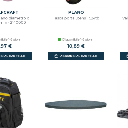
FCRAFT
PLANO
pano diametro di
Tasca porta utensili 524tb
Val
0mm - 2140000
ibile 1-3 giorni
Disponibile 1-3 giorni
,97 €
10,89 €
GI AL CARRELLO
AGGIUNGI AL CARRELLO