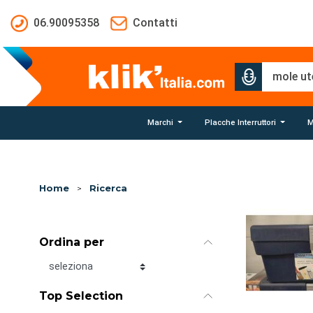
Salta al contenuto principale
06.90095358
Contatti
Marchi
Placche Interruttori
M
Home
>
Ricerca
Ordina per
Ordina per
Top Selection