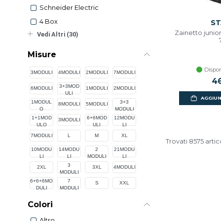
Schneider Electric
4 Box
ST
Zainetto junior 
Vedi Altri (30)
Misure
Dispon
3MODULI
4MODULI
2MODULI
7MODULI
46
3+3MOD
6MODULI
1MODULI
2MODULI
ULI
AGGIUN
1MODUL
3+3
8MODULI
5MODULI
O
MODULI
1+1MOD
6+6MOD
12MODU
3MODULI
ULO
ULI
LI
7MODULI
L
M
XL
Trovati 8575 artic
10MODU
14MODU
2
21MODU
LI
LI
MODULI
LI
3
2XL
3XL
4MODULI
MODULI
6+6+6MO
7
S
XXL
DULI
MODULI
Colori
Altro