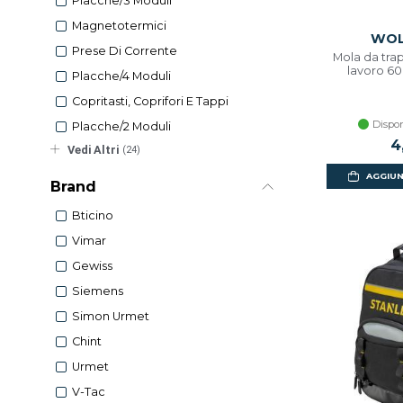
Placche/3 Moduli
Magnetotermici
WOL
Prese Di Corrente
Mola da tra
lavoro 6
Placche/4 Moduli
Copritasti, Coprifori E Tappi
Dispon
Placche/2 Moduli
4
Vedi Altri
(24)
AGGIUN
Brand
Bticino
Vimar
Gewiss
Siemens
Simon Urmet
Chint
Urmet
V-Tac