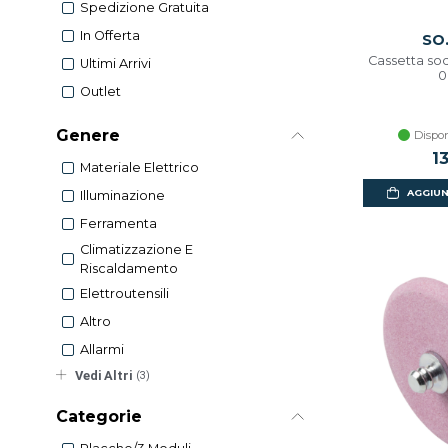
Spedizione Gratuita
In Offerta
SO.
Cassetta sodi
Ultimi Arrivi
0
Outlet
Genere
Dispon
1
Materiale Elettrico
AGGIUN
Illuminazione
Ferramenta
Climatizzazione E
Riscaldamento
Elettroutensili
Altro
Allarmi
Vedi Altri
(3)
Categorie