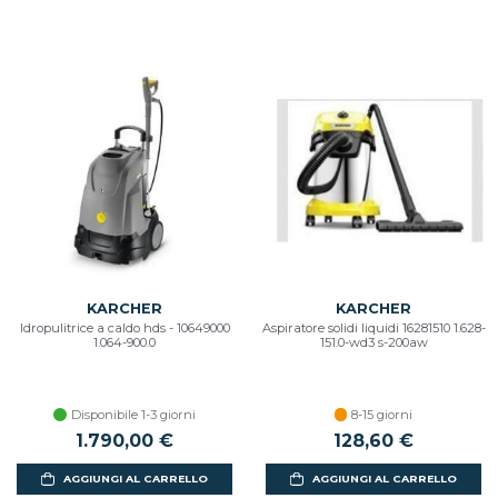
KARCHER
KARCHER
Idropulitrice a caldo hds - 10649000
Aspiratore solidi liquidi 16281510 1.628-
1.064-900.0
151.0-wd3 s-200aw
Disponibile 1-3 giorni
8-15 giorni
1.790,00 €
128,60 €
AGGIUNGI AL CARRELLO
AGGIUNGI AL CARRELLO