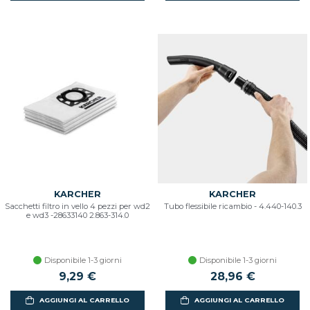
KARCHER
KARCHER
Sacchetti filtro in vello 4 pezzi per wd2
Tubo flessibile ricambio - 4.440-140.3
e wd3 -28633140 2.863-314.0
Disponibile 1-3 giorni
Disponibile 1-3 giorni
9,29 €
28,96 €
AGGIUNGI AL CARRELLO
AGGIUNGI AL CARRELLO