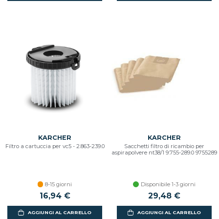
KARCHER
KARCHER
Filtro a cartuccia per vc5 - 2.863-239.0
Sacchetti filtro di ricambio per
aspirapolvere nt38/1 9.755-289.0 9755289
8-15 giorni
Disponibile 1-3 giorni
16,94 €
29,48 €
AGGIUNGI AL CARRELLO
AGGIUNGI AL CARRELLO