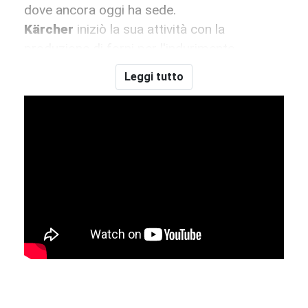
dove ancora oggi ha sede.
Kärcher
iniziò la sua attività con la
produzione di forni per l'indurimento
dell'acciaio, poi riscaldatori ad immersione e
Leggi tutto
forni a induzione per l’industria, in seguito
sistemi di riscaldamento dell'aria a
cherosene. Prodotti che venivano
largamente usati nell’industria aereonautica.
Ma negli anni ’50 che avviene la svolta
quando
Kärcher
produce il primo modello
europeo di
idropulitrice ad acqua calda
: la
KW 350
, subito seguita dalla
DS 350
, che
divennero i modelli su cui si svilupparono le
successive idropulitrici
Kärcher
. Dal allora la
Kärcher
ha depositato oltre 600 brevetti
riguardo questi macchinari. Negli anni ’70