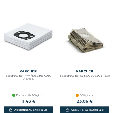
KARCHER
KARCHER
Sacchetti per mv4/5/6 2.863-006.0
5 sacchetti per se 5.100 eu 6.904-143.0
2863006
Disponibile 1-3 giorni
3-10 giorni
11,43 €
23,06 €
AGGIUNGI AL CARRELLO
AGGIUNGI AL CARRELLO