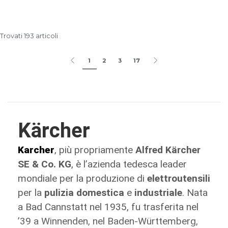
Trovati 193 articoli
1
2
3
17
Kärcher
Karcher
, più propriamente
Alfred Kärcher
SE & Co. KG
, è l’azienda tedesca leader
mondiale per la produzione di
elettroutensili
per la
pulizia domestica
e
industriale
. Nata
a Bad Cannstatt nel 1935, fu trasferita nel
’39 a Winnenden, nel Baden-Württemberg,