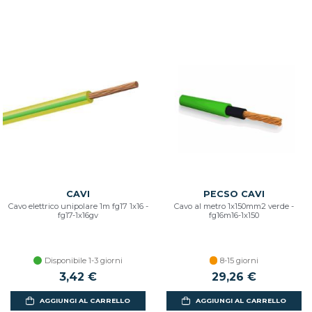
CAVI
PECSO CAVI
Cavo elettrico unipolare 1m fg17 1x16 -
Cavo al metro 1x150mm2 verde -
fg17-1x16gv
fg16m16-1x150
Disponibile 1-3 giorni
8-15 giorni
3,42 €
29,26 €
AGGIUNGI AL CARRELLO
AGGIUNGI AL CARRELLO