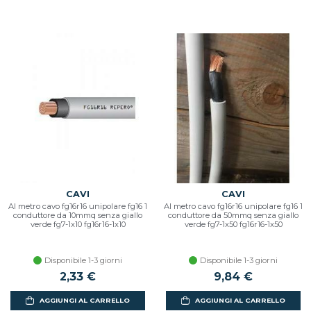
CAVI
CAVI
Al metro cavo fg16r16 unipolare fg16 1
Al metro cavo fg16r16 unipolare fg16 1
conduttore da 10mmq senza giallo
conduttore da 50mmq senza giallo
verde fg7-1x10 fg16r16-1x10
verde fg7-1x50 fg16r16-1x50
Disponibile 1-3 giorni
Disponibile 1-3 giorni
2,33 €
9,84 €
AGGIUNGI AL CARRELLO
AGGIUNGI AL CARRELLO