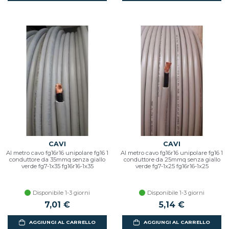
CAVI
CAVI
Al metro cavo fg16r16 unipolare fg16 1
Al metro cavo fg16r16 unipolare fg16 1
conduttore da 35mmq senza giallo
conduttore da 25mmq senza giallo
verde fg7-1x35 fg16r16-1x35
verde fg7-1x25 fg16r16-1x25
Disponibile 1-3 giorni
Disponibile 1-3 giorni
7,01 €
5,14 €
AGGIUNGI AL CARRELLO
AGGIUNGI AL CARRELLO