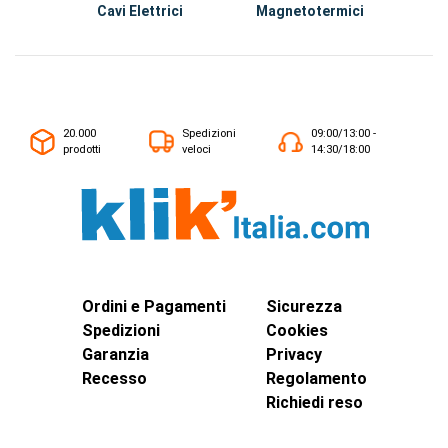
Cavi Elettrici
Magnetotermici
D
20.000
Spedizioni
09:00/13:00 -
prodotti
veloci
14:30/18:00
Ordini e Pagamenti
Sicurezza
Spedizioni
Cookies
Garanzia
Privacy
Recesso
Regolamento
Richiedi reso