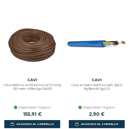
CAVI
CAVI
Cavo elettrico antifiamma 5x1.5 mmq
Cavo al metro elettrico ls0h 3g2,5
100 metri fs18or5gx1,5b100
ftg18om16-3gx2,5
Disponibile 1-3 giorni
Disponibile 1-3 giorni
155,91 €
2,90 €
AGGIUNGI AL CARRELLO
AGGIUNGI AL CARRELLO