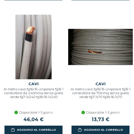
CAVI
CAVI
Al metro cavo fg16r16 unipolare fg16 1
Al metro cavo fg16r16 unipolare fg16 1
conduttore da 240mmq senza giallo
conduttore da 70mmq senza giallo
verde fg7-1x240 fg16r16-1x240
verde fg7-1x70 fg16r16-1x70
Disponibile 1-3 giorni
Disponibile 1-3 giorni
46,04 €
13,73 €
AGGIUNGI AL CARRELLO
AGGIUNGI AL CARRELLO