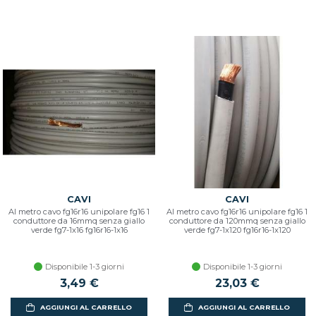
CAVI
CAVI
Al metro cavo fg16r16 unipolare fg16 1
Al metro cavo fg16r16 unipolare fg16 1
conduttore da 16mmq senza giallo
conduttore da 120mmq senza giallo
verde fg7-1x16 fg16r16-1x16
verde fg7-1x120 fg16r16-1x120
Disponibile 1-3 giorni
Disponibile 1-3 giorni
3,49 €
23,03 €
AGGIUNGI AL CARRELLO
AGGIUNGI AL CARRELLO