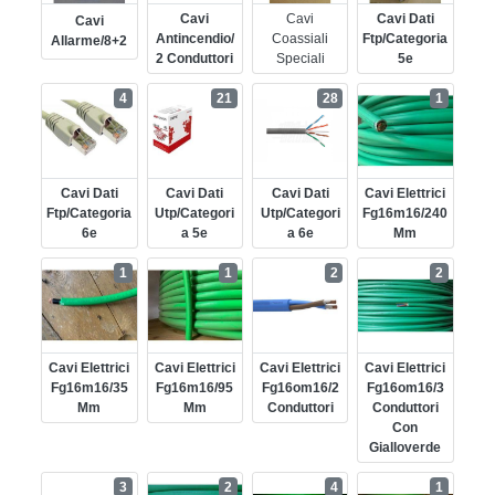
Cavi
Cavi
Cavi Dati
Cavi
Antincendio/
Coassiali
Ftp/categoria
Allarme/8+2
2 Conduttori
Speciali
5e
4
21
28
1
Cavi Dati
Cavi Dati
Cavi Dati
Cavi Elettrici
Ftp/categoria
Utp/categori
Utp/categori
Fg16m16/240
6e
A 5e
A 6e
Mm
1
1
2
2
Cavi Elettrici
Cavi Elettrici
Cavi Elettrici
Cavi Elettrici
Fg16m16/35
Fg16m16/95
Fg16om16/2
Fg16om16/3
Mm
Mm
Conduttori
Conduttori
Con
Gialloverde
3
2
4
1