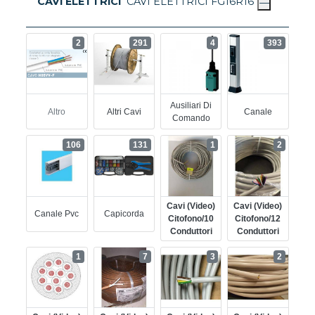
CAVI ELETTRICI
CAVI ELETTRICI FG16R16
2
291
4
393
Ausiliari Di
Altro
Altri Cavi
Canale
Comando
106
131
1
2
Cavi (video)
Cavi (video)
Canale Pvc
Capicorda
Citofono/10
Citofono/12
Conduttori
Conduttori
1
7
3
2