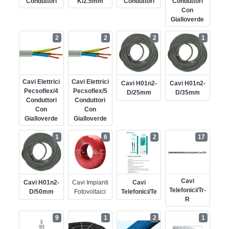
Conduttori
K/2.5mm
Conduttori
Conduttori
Con
Gialloverde
2
2
2
1
Cavi Elettrici
Cavi Elettrici
Cavi H01n2-
Cavi H01n2-
Pecsoflex/4
Pecsoflex/5
D/25mm
D/35mm
Conduttori
Conduttori
Con
Con
Gialloverde
Gialloverde
1
6
2
17
Cavi
Cavi H01n2-
Cavi Impianti
Cavi
Telefonici/tr-
D/50mm
Fotovoltaici
Telefonici/te
R
9
1
2
1