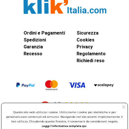
Ordini e Pagamenti
Sicurezza
Spedizioni
Cookies
Garanzia
Privacy
Recesso
Regolamento
Richiedi reso
Questo sito web utilizza i cookie. Utilizziamo i cookie per statistiche e per
personalizzare contenuti ed annunci. Navigando nel sito accetti implicitamente il
loro utilizzo. Chiudendo questa finestra, il consenso è da considerarsi negato.
Leggi l'informativa completa qui.
© Elettroservice Spa - Sede Legale: Via Leonardo da Vinci, 40 -