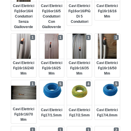
Cavi Elettrici
Cavi Elettrici
Cavi Elettrici
Cavi Elettrici
Fg16or16/4
Fg16or16/5
Fg16or16/più
Fg16r16/16
Conduttori
Conduttori
Di 5
Mm
Senza
Con
Conduttori
Gialloverde
Gialloverde
1
1
1
1
Cavi Elettrici
Cavi Elettrici
Cavi Elettrici
Cavi Elettrici
Fg16r16/240
Fg16r16/25
Fg16r16/35
Fg16r16/50
Mm
Mm
Mm
Mm
1
5
4
5
Cavi Elettrici
Cavi Elettrici
Cavi Elettrici
Cavi Elettrici
Fg16r16/70
Fg17/1.5mm
Fg17/2.5mm
Fg17/4.0mm
Mm
1
1
1
2