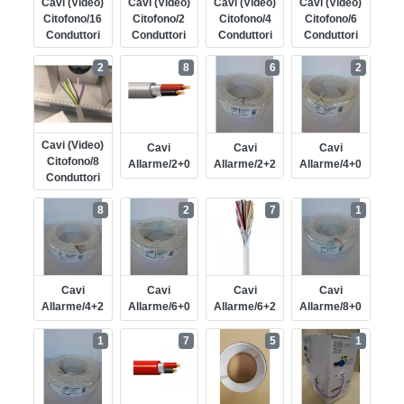
Cavi (video)
Cavi (video)
Cavi (video)
Cavi (video)
Citofono/16
Citofono/2
Citofono/4
Citofono/6
Conduttori
Conduttori
Conduttori
Conduttori
2
8
6
2
Cavi (video)
Cavi
Cavi
Cavi
Citofono/8
Allarme/2+0
Allarme/2+2
Allarme/4+0
Conduttori
8
2
7
1
Cavi
Cavi
Cavi
Cavi
Allarme/4+2
Allarme/6+0
Allarme/6+2
Allarme/8+0
1
7
5
1