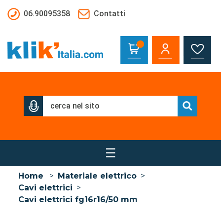
Salta al contenuto principale
06.90095358
Contatti
☰
Home
>
Materiale elettrico
>
Cavi elettrici
>
Cavi elettrici fg16r16/50 mm