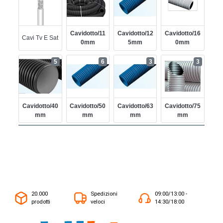
Cavidotto/11
Cavidotto/12
Cavidotto/16
Cavi Tv E Sat
0mm
5mm
0mm
5
6
3
3
Cavidotto/40
Cavidotto/50
Cavidotto/63
Cavidotto/75
Mm
Mm
Mm
Mm
20.000
Spedizioni
09:00/13:00 -
prodotti
veloci
14:30/18:00