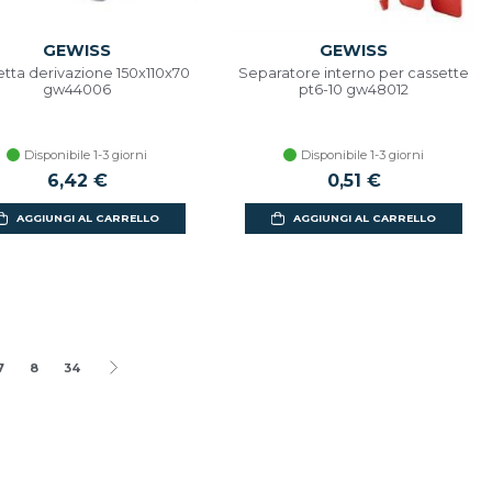
GEWISS
GEWISS
etta derivazione 150x110x70
Separatore interno per cassette
gw44006
pt6-10 gw48012
Disponibile 1-3 giorni
Disponibile 1-3 giorni
6,42 €
0,51 €
AGGIUNGI AL CARRELLO
AGGIUNGI AL CARRELLO
7
8
34