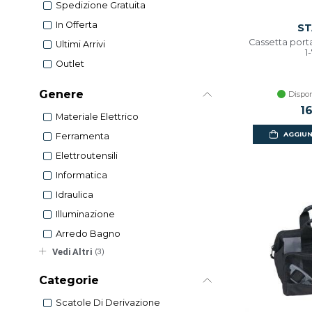
Spedizione Gratuita
In Offerta
ST
Cassetta port
Ultimi Arrivi
1
Outlet
Genere
Dispon
1
Materiale Elettrico
AGGIUN
Ferramenta
Elettroutensili
Informatica
Idraulica
Illuminazione
Arredo Bagno
Vedi Altri
(3)
Categorie
Scatole Di Derivazione