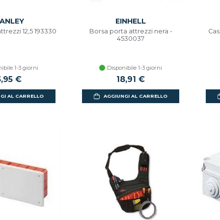
ANLEY
EINHELL
ttrezzi 12,5 193330
Borsa porta attrezzi nera -
Cas
4530037
ibile 1-3 giorni
Disponibile 1-3 giorni
3,95 €
18,91 €
GI AL CARRELLO
AGGIUNGI AL CARRELLO