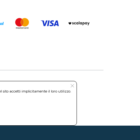
ito accetti implicitamente il loro utilizzo.
Roma REA: RM-535144