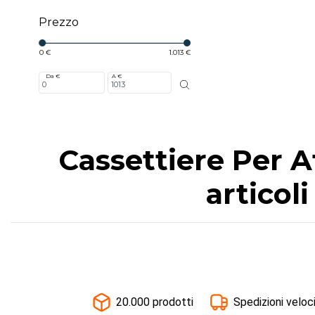
Prezzo
0 €
1.013 €
Da €
A €
Cassettiere Per At
articol
20.000 prodotti
Spedizioni veloc