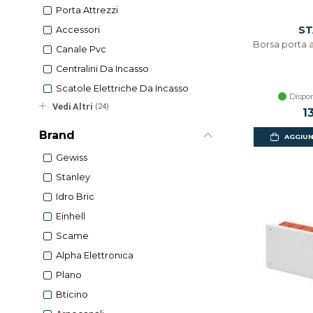
Porta Attrezzi
ST
Accessori
Borsa porta a
Canale Pvc
Centralini Da Incasso
Scatole Elettriche Da Incasso
Dispon
Vedi Altri
(24)
1
Brand
AGGIUN
Gewiss
Stanley
Idro Bric
Einhell
Scame
Alpha Elettronica
Plano
Bticino