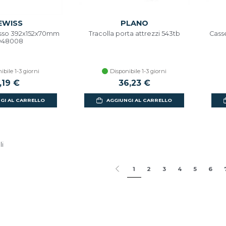
EWISS
PLANO
asso 392x152x70mm
Tracolla porta attrezzi 543tb
Cass
w48008
ibile 1-3 giorni
Disponibile 1-3 giorni
,19 €
36,23 €
GI AL CARRELLO
AGGIUNGI AL CARRELLO
li
1
2
3
4
5
6