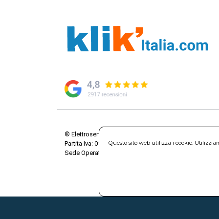
© Elettroservice Spa - Sede Legale: Via Leonardo da V
Questo sito web utilizza i cookie. Utilizzi
Partita Iva: 01586761007 - Codice Fiscale: 06634500588 
Sede Operativa: Via Leonardo da Vinci, 40 - 00015 Mo