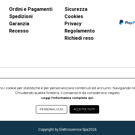
Ordini e Pagamenti
Sicurezza
Spedizioni
Cookies
Garanzia
Privacy
Recesso
Regolamento
Richiedi reso
inci, 40 - 00015 Monterotondo Scalo (RM)
amo i cookie per statistiche e per personalizzare contenuti ed annunci. Navigando nel s
Capitale Sociale 1.600.000,00 Euro i.v. Iscritto al Registro delle Imprese di 
Chiudendo questa finestra, il consenso è da considerarsi negato.
nterotondo Scalo (RM) - Telefono:
06.90095358
Leggi l'informativa completa qui.
PERSONALIZZA
ACCETTA TUTTI
Copyright by Elettroservice Spa
2026