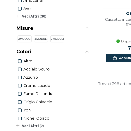
Arnocanali
Ave
G
Vedi Altri (30)
Cassetta inc
g
Misure
3MODULI
4MODULI
7MODULI
Dispon
7
Colori
AGGIUN
Altro
Acciaio Scuro
Azzurro
Trovati 398 artico
Cromo Lucido
Fumo Di Londra
Grigio Ghiaccio
Iron
Nichel Opaco
Vedi Altri
(2)