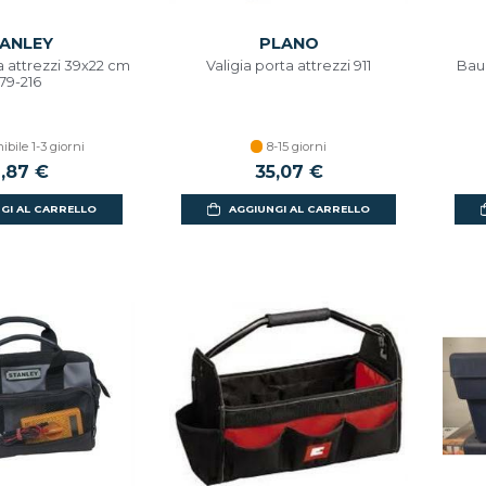
ANLEY
PLANO
a attrezzi 39x22 cm
Valigia porta attrezzi 911
Baul
-79-216
ibile 1-3 giorni
8-15 giorni
6,87 €
35,07 €
GI AL CARRELLO
AGGIUNGI AL CARRELLO