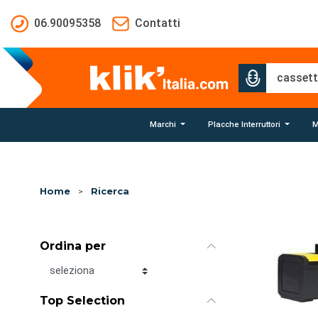
Salta al contenuto principale
06.90095358
Contatti
Marchi
Placche Interruttori
M
Home
>
Ricerca
Ordina per
Ordina per
Top Selection