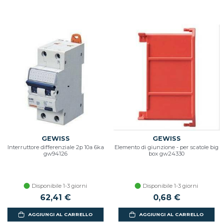
GEWISS
GEWISS
Interruttore differenziale 2p 10a 6ka
Elemento di giunzione - per scatole big
gw94126
box gw24330
Disponibile 1-3 giorni
Disponibile 1-3 giorni
62,41 €
0,68 €
AGGIUNGI AL CARRELLO
AGGIUNGI AL CARRELLO