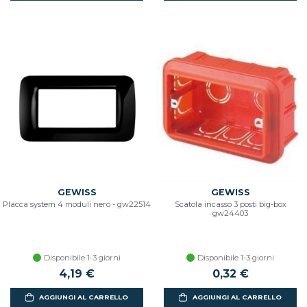
GEWISS
GEWISS
Placca system 4 moduli nero - gw22514
Scatola incasso 3 posti big-box
gw24403
Disponibile 1-3 giorni
Disponibile 1-3 giorni
4,19 €
0,32 €
AGGIUNGI AL CARRELLO
AGGIUNGI AL CARRELLO