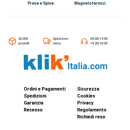
Prese e Spine
Magnetotermici
S
20.000
Spedizioni
09:00/13:00 -
prodotti
veloci
14:30/18:00
Ordini e Pagamenti
Sicurezza
Spedizioni
Cookies
Garanzia
Privacy
Recesso
Regolamento
Richiedi reso