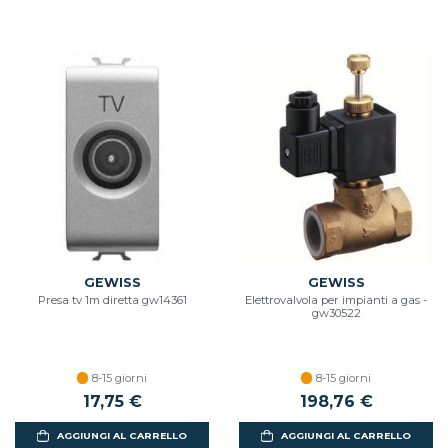
GEWISS
GEWISS
Presa tv 1m diretta gw14361
Elettrovalvola per impianti a gas -
gw30522
8-15 giorni
8-15 giorni
17,75 €
198,76 €
AGGIUNGI AL CARRELLO
AGGIUNGI AL CARRELLO