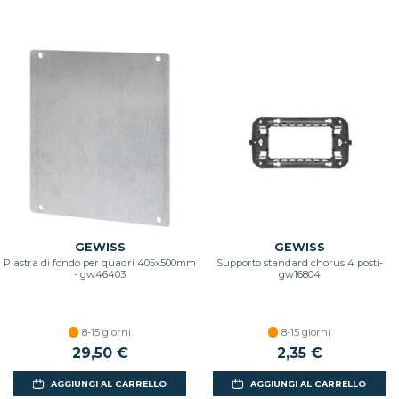
GEWISS
GEWISS
Piastra di fondo per quadri 405x500mm
Supporto standard chorus 4 posti-
- gw46403
gw16804
8-15 giorni
8-15 giorni
29,50 €
2,35 €
AGGIUNGI AL CARRELLO
AGGIUNGI AL CARRELLO