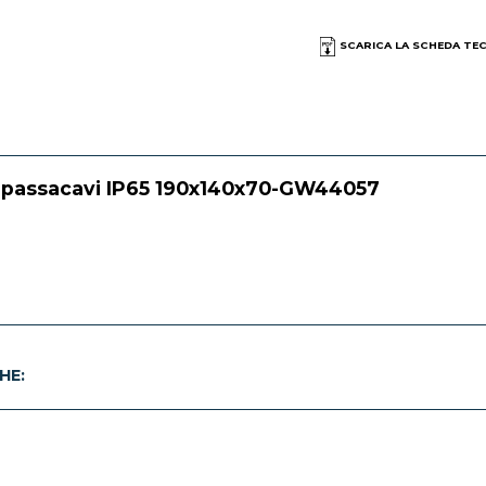
SCARICA LA SCHEDA TE
n passacavi IP65 190x140x70-GW44057
HE: