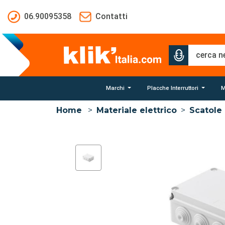
Salta al contenuto principale
06.90095358
Contatti
Marchi
Placche Interruttori
M
Home
>
Materiale elettrico
>
Scatole 