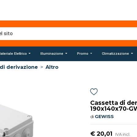
ateriale Elettrico
Illuminazione
Promo
Climatizzazione
di derivazione
>
Altro
Cassetta di de
190x140x70-G
GEWISS
di
€ 20,01
IVA incl.