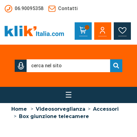
Salta al contenuto principale
06.90095358
Contatti
☰
Home
>
Videosorveglianza
>
Accessori
>
Box giunzione telecamere