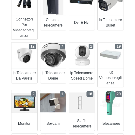
Connettori
Custodie
Ip Telecamere
Dvr E Nvr
Per
Telecamere
Bullet
Videosorvegli
Anza
12
7
1
19
Kit
Ip Telecamere
Ip Telecamere
Ip Telecamere
Videosorvegli
Da Parete
Dome
Speed Dome
Anza
2
1
18
29
Staffe
Monitor
Spycam
Telecamere
Telecamere