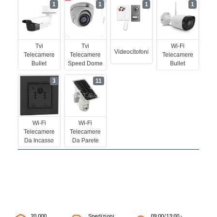
1
1
1
1
Tvi
Tvi
Wi-Fi
Videocitofoni
Telecamere
Telecamere
Telecamere
Bullet
Speed Dome
Bullet
3
11
Wi-Fi
Wi-Fi
Telecamere
Telecamere
Da Incasso
Da Parete
20.000
Spedizioni
09:00/13:00 -