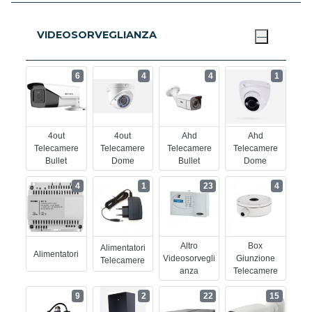
VIDEOSORVEGLIANZA
6
4
4
1
4out
4out
Ahd
Ahd
Telecamere
Telecamere
Telecamere
Telecamere
Bullet
Dome
Bullet
Dome
4
1
23
4
Altro
Box
Alimentatori
Alimentatori
Videosorvegli
Giunzione
Telecamere
Anza
Telecamere
9
2
22
15