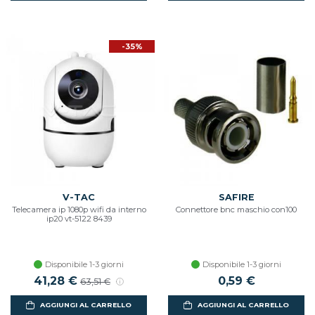
-35%
V-TAC
SAFIRE
Telecamera ip 1080p wifi da interno
Connettore bnc maschio con100
ip20 vt-5122 8439
Disponibile 1-3 giorni
Disponibile 1-3 giorni
Prezzo scontato
41,28 €
Prezzo di listino
0,59 €
63,51 €
AGGIUNGI AL CARRELLO
AGGIUNGI AL CARRELLO