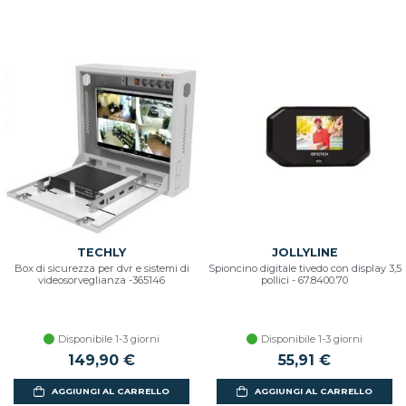
TECHLY
JOLLYLINE
Box di sicurezza per dvr e sistemi di
Spioncino digitale tivedo con display 3,5
videosorveglianza -365146
pollici - 67.8400.70
Disponibile 1-3 giorni
Disponibile 1-3 giorni
149,90 €
55,91 €
AGGIUNGI AL CARRELLO
AGGIUNGI AL CARRELLO