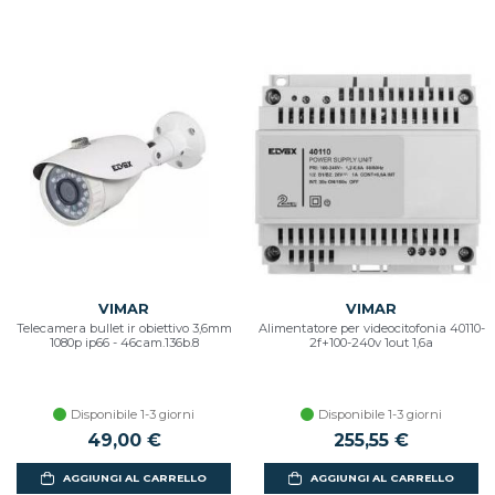
VIMAR
VIMAR
Telecamera bullet ir obiettivo 3,6mm
Alimentatore per videocitofonia 40110-
1080p ip66 - 46cam.136b.8
2f+100-240v 1out 1,6a
Disponibile 1-3 giorni
Disponibile 1-3 giorni
49,00 €
255,55 €
AGGIUNGI AL CARRELLO
AGGIUNGI AL CARRELLO