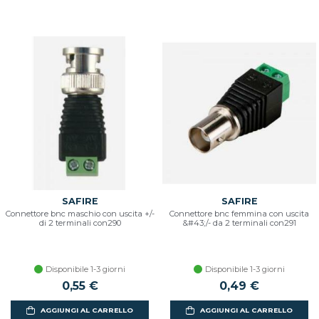
SAFIRE
SAFIRE
Connettore bnc maschio con uscita +/-
Connettore bnc femmina con uscita
di 2 terminali con290
&#43;/- da 2 terminali con291
Disponibile 1-3 giorni
Disponibile 1-3 giorni
0,55 €
0,49 €
AGGIUNGI AL CARRELLO
AGGIUNGI AL CARRELLO