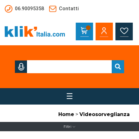
Salta al contenuto principale
06.90095358
Contatti
☰
Home
>
Videosorveglianza
Filtri