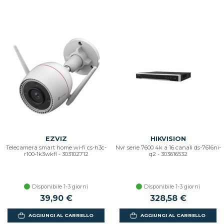
EZVIZ
HIKVISION
Telecamera smart home wi-fi cs-h3c-
Nvr serie 7600 4k a 16 canali ds-7616ni-
r100-1k3wkfl - 303102712
q2 - 303616532
Disponibile 1-3 giorni
Disponibile 1-3 giorni
39,90 €
328,58 €
AGGIUNGI AL CARRELLO
AGGIUNGI AL CARRELLO