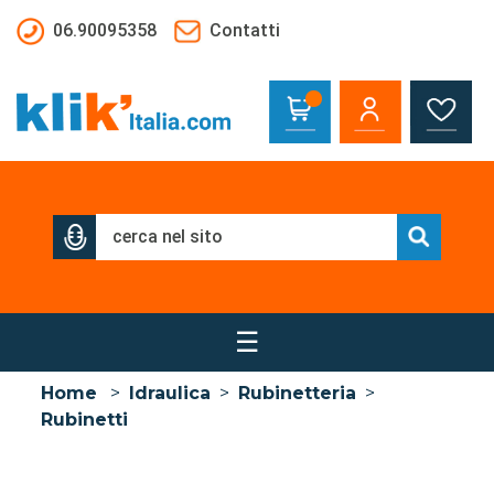
Salta al contenuto principale
06.90095358
Contatti
☰
Home
>
Idraulica
>
Rubinetteria
>
Rubinetti