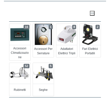
16
1
8
2
Accessori
Accessori Per
Adattatori
Fari Elettrici
Climatizzazio
Serrature
Elettrici Tripli
Portatili
Ne
52
5
Rubinetti
Seghe