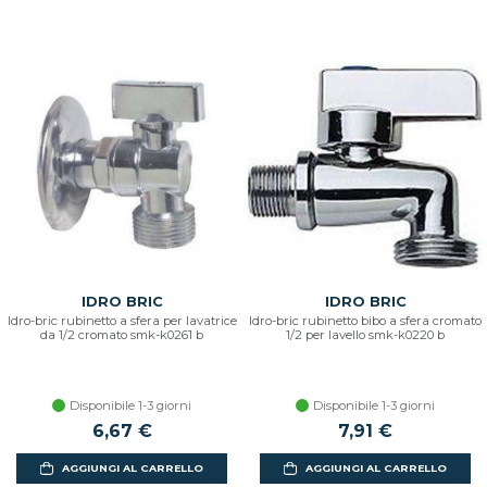
IDRO BRIC
IDRO BRIC
Idro-bric rubinetto a sfera per lavatrice
Idro-bric rubinetto bibo a sfera cromato
da 1/2 cromato smk-k0261 b
1/2 per lavello smk-k0220 b
Disponibile 1-3 giorni
Disponibile 1-3 giorni
6,67 €
7,91 €
AGGIUNGI AL CARRELLO
AGGIUNGI AL CARRELLO