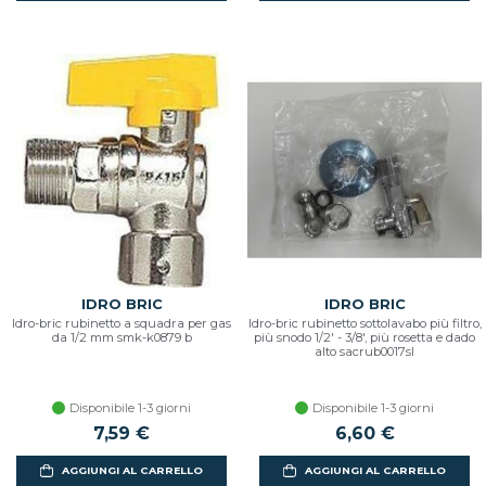
IDRO BRIC
IDRO BRIC
Idro-bric rubinetto a squadra per gas
Idro-bric rubinetto sottolavabo più filtro,
da 1/2 mm smk-k0879 b
più snodo 1/2' - 3/8', più rosetta e dado
alto sacrub0017sl
Disponibile 1-3 giorni
Disponibile 1-3 giorni
7,59 €
6,60 €
AGGIUNGI AL CARRELLO
AGGIUNGI AL CARRELLO