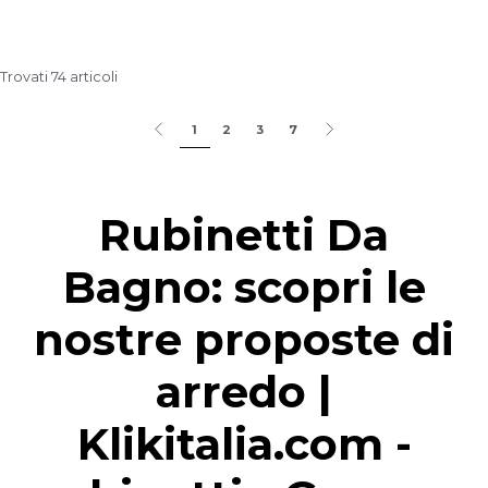
Trovati 74 articoli
1
2
3
7
Rubinetti Da
Bagno: scopri le
nostre proposte di
arredo |
Klikitalia.com -