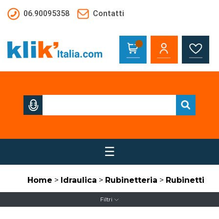
Salta al contenuto principale
06.90095358
Contatti
☰
Home
>
Idraulica
>
Rubinetteria
>
Rubinetti
Filtri