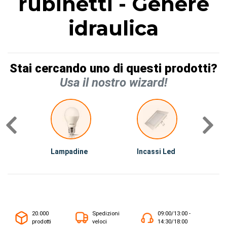
rubinetti - Genere
idraulica
Stai cercando uno di questi prodotti?
Usa il nostro wizard!
Lampadine
Incassi Led
I
20.000
Spedizioni
09:00/13:00 -
prodotti
veloci
14:30/18:00