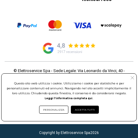
© Elettroservice Spa - Sede Legale: Via Leonardo da Vinci, 40 -
00015 Monterotondo Scalo (RM)
Partita Iva: 01586761007 - Codice Fiscale: 06634500588 Capitale
Questo sito web utilizza i cookie. Utilizziamo i cookie per statistiche e per
Sociale 1.600.000,00 Euro i.v. Iscritto al Registro delle Imprese di
personalizzare contenuti ed annunci. Navigando nel sito accetti implicitamente il
loro utilizzo. Chiudendo questa finestra, il consenso è da considerarsi negato.
Roma REA: RM-535144
Leggi l'informativa completa qui.
Sede Operativa: Via Leonardo da Vinci, 40 - 00015 Monterotondo
Scalo (RM) - Telefono:
06.90095358
PERSONALIZZA
ACCETTA TUTTI
Copyright by Elettroservice Spa
2026