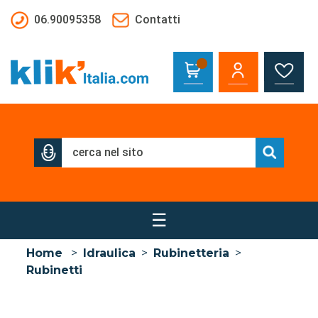
Salta al contenuto principale
06.90095358
Contatti
☰
Home
>
Idraulica
>
Rubinetteria
>
Rubinetti