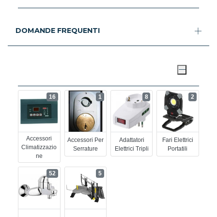
DOMANDE FREQUENTI
16
1
8
2
Accessori
Accessori Per
Adattatori
Fari Elettrici
Climatizzazio
Serrature
Elettrici Tripli
Portatili
Ne
52
5