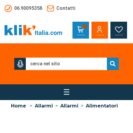
Salta al contenuto principale
06.90095358
Contatti
☰
Home
>
Allarmi
>
Allarmi
>
Alimentatori