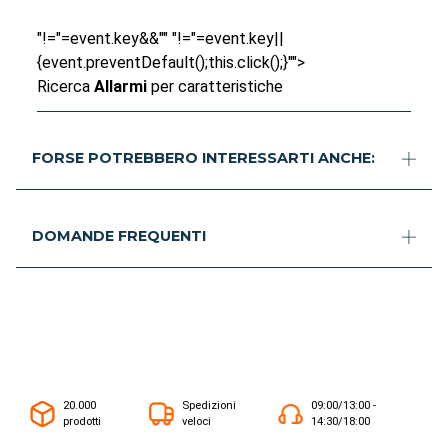
"!="=event.key&&"" "!="=event.key||
{event.preventDefault();this.click();}"">
Ricerca
Allarmi
per caratteristiche
FORSE POTREBBERO INTERESSARTI ANCHE:
DOMANDE FREQUENTI
20.000
Spedizioni
09:00/13:00 -
prodotti
veloci
14:30/18:00