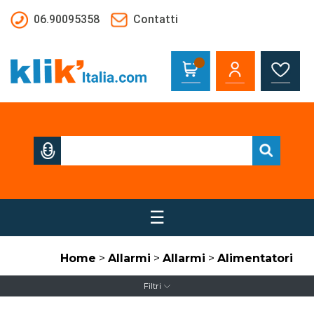
Salta al contenuto principale
06.90095358
Contatti
☰
Home
>
Allarmi
>
Allarmi
>
Alimentatori
Filtri