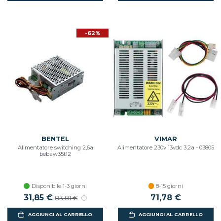
-62%
BENTEL
VIMAR
Alimentatore switching 2,6a
Alimentatore 230v 13vdc 3,2a - 03805
bebaw35t12
Disponibile 1-3 giorni
8-15 giorni
31,85 €
71,78 €
83,81 €
AGGIUNGI AL CARRELLO
AGGIUNGI AL CARRELLO