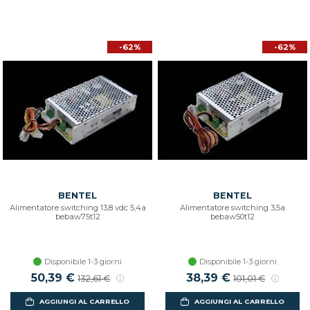
-62%
-62%
BENTEL
BENTEL
Alimentatore switching 13,8 vdc 5,4a
Alimentatore switching 3,5a
bebaw75t12
bebaw50t12
Disponibile 1-3 giorni
Disponibile 1-3 giorni
50,39 €
38,39 €
132,61 €
101,01 €
AGGIUNGI AL CARRELLO
AGGIUNGI AL CARRELLO