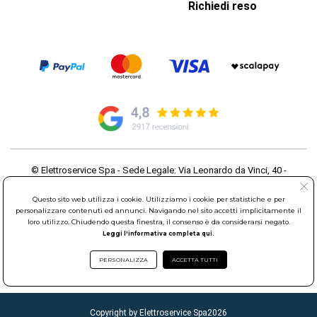
Richiedi reso
© Elettroservice Spa - Sede Legale: Via Leonardo da Vinci, 40 -
00015 Monterotondo Scalo (RM)
Partita Iva: 01586761007 - Codice Fiscale: 06634500588 Capitale
Questo sito web utilizza i cookie. Utilizziamo i cookie per statistiche e per
Sociale 1.600.000,00 Euro i.v. Iscritto al Registro delle Imprese di
personalizzare contenuti ed annunci. Navigando nel sito accetti implicitamente il
loro utilizzo. Chiudendo questa finestra, il consenso è da considerarsi negato.
Roma REA: RM-535144
Leggi l'informativa completa qui.
Sede Operativa: Via Leonardo da Vinci, 40 - 00015 Monterotondo
Scalo (RM) - Telefono:
06.90095358
PERSONALIZZA
ACCETTA TUTTI
Copyright by Elettroservice Spa
2026