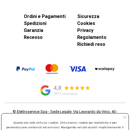
Ordini e Pagamenti
Sicurezza
Spedizioni
Cookies
Garanzia
Privacy
Recesso
Regolamento
Richiedi reso
© Elettroservice Spa - Sede Legale: Via Leonardo da Vinci, 40 -
00015 Monterotondo Scalo (RM)
Partita Iva: 01586761007 - Codice Fiscale: 06634500588 Capitale
Questo sito web utilizza i cookie. Utilizziamo i cookie per statistiche e per
personalizzare contenuti ed annunci. Navigando nel sito accetti implicitamente il
Sociale 1.600.000,00 Euro i.v. Iscritto al Registro delle Imprese di