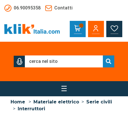
Salta al contenuto principale
06.90095358
Contatti
☰
Home
>
Materiale elettrico
>
Serie civili
>
Interruttori