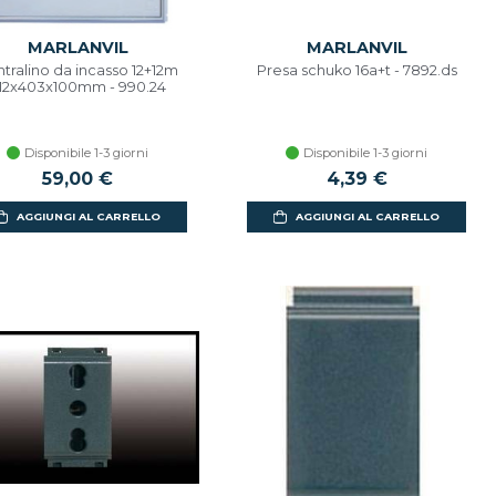
MARLANVIL
MARLANVIL
tralino da incasso 12+12m
Presa schuko 16a+t - 7892.ds
12x403x100mm - 990.24
Disponibile 1-3 giorni
Disponibile 1-3 giorni
59,00 €
4,39 €
AGGIUNGI AL CARRELLO
AGGIUNGI AL CARRELLO