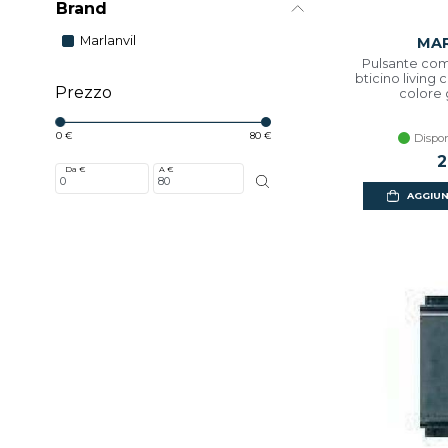
Brand
Marlanvil
MAR
Pulsante com
bticino living 
Prezzo
colore 
0 €
80 €
Dispon
2
Da €
A €
AGGIUN