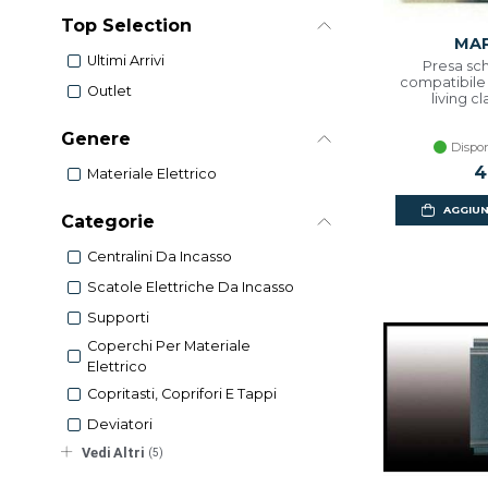
Top Selection
MAR
Ultimi Arrivi
Presa sch
compatibile 
Outlet
living cl
Genere
Dispon
4
Materiale Elettrico
AGGIUN
Categorie
Centralini Da Incasso
Scatole Elettriche Da Incasso
Supporti
Coperchi Per Materiale
Elettrico
Copritasti, Coprifori E Tappi
Deviatori
Vedi Altri
(5)