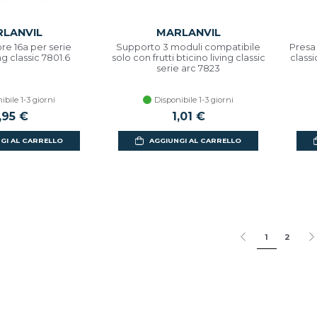
LANVIL
MARLANVIL
re 16a per serie
Supporto 3 moduli compatibile
Presa 
ng classic 7801.6
solo con frutti bticino living classic
classi
serie arc 7823
ibile 1-3 giorni
Disponibile 1-3 giorni
,95 €
1,01 €
GI AL CARRELLO
AGGIUNGI AL CARRELLO
1
2