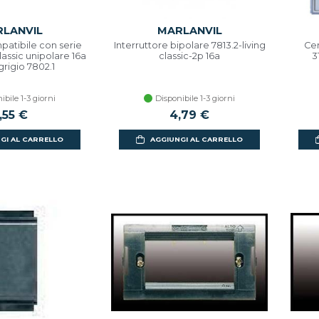
LANVIL
MARLANVIL
patibile con serie
Interruttore bipolare 7813.2-living
Cen
classic unipolare 16a
classic-2p 16a
3
grigio 7802.1
ibile 1-3 giorni
Disponibile 1-3 giorni
,55 €
4,79 €
GI AL CARRELLO
AGGIUNGI AL CARRELLO