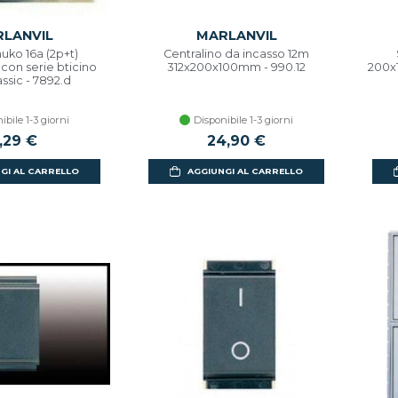
LANVIL
MARLANVIL
uko 16a (2p+t)
Centralino da incasso 12m
con serie bticino
312x200x100mm - 990.12
200x1
assic - 7892.d
ibile 1-3 giorni
Disponibile 1-3 giorni
,29 €
24,90 €
GI AL CARRELLO
AGGIUNGI AL CARRELLO