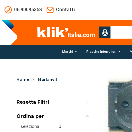
Salta al contenuto principale
06.90095358
Contatti
Marchi
Placche Interruttori
M
Home
>
Marlanvil
Resetta Filtri
Ordina per
Ordina per