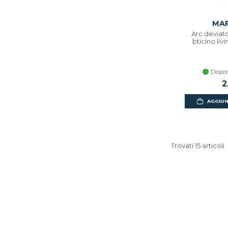
MAR
Arc deviato
bticino livi
Dispon
2
AGGIUN
Trovati 15 articoli